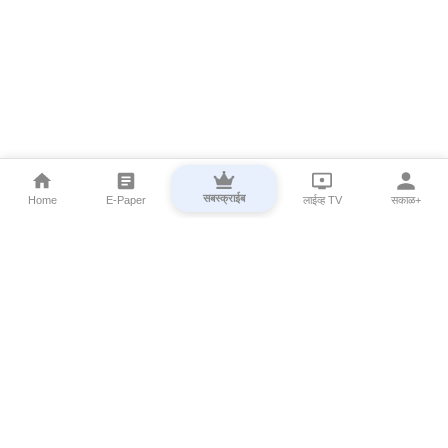
सबस्क्राईब
Home
E-Paper
लाईव्ह TV
सकाळ+
⌄
Marathi News