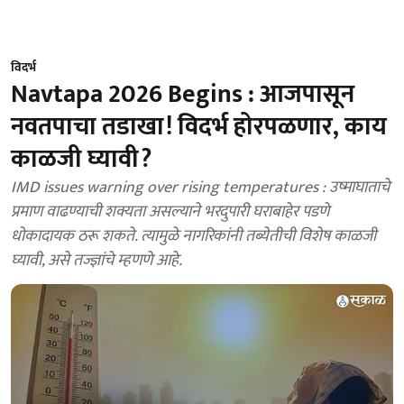
विदर्भ
Navtapa 2026 Begins : आजपासून
नवतपाचा तडाखा! विदर्भ होरपळणार, काय
काळजी घ्यावी?
IMD issues warning over rising temperatures : उष्माघाताचे
प्रमाण वाढण्याची शक्यता असल्याने भरदुपारी घराबाहेर पडणे
धोकादायक ठरू शकते. त्यामुळे नागरिकांनी तब्येतीची विशेष काळजी
घ्यावी, असे तज्ज्ञांचे म्हणणे आहे.