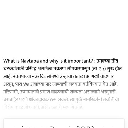
What is Navtapa and why is it important? : उन्हाच्या तीव्र
चटक्यांसाठी प्रसिद्ध असलेला नवतपा सोमवारपासून (ता. २५) सुरू होत
आहे. नवतपाच्या नऊ दिवसांमध्ये उन्हाचा तडाखा आणखी वाढणार
असून, पारा ४७ अंशांच्या पार जाण्याची शक्यता वर्तविण्यात येत आहे.
परिणामी, उष्माघाताचे प्रमाण वाढण्याची शक्यता असल्याने भरदुपारी
घराबाहेर पडणे धोकादायक ठरू शकते. त्यामुळे नागरिकांनी तब्येतीची
विशेष काळजी घ्यावी, असे तज्ज्ञांचे म्हणणे आहे.