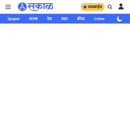
सबस्क्राईब
Epaper
ताज्या
देश
शहर
क्रीडा
Crime
साप्ताहिक