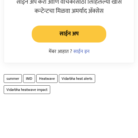
साईन अप करा आणि वाचकांसाठी लिहिलेल्या खास
कन्टेन्टचा मिळवा अमर्याद ॲक्सेस
साईन अप
मेंबर आहात ?
साईन इन
summer
IMD
Heatwave
Vidarbha heat alerts
Vidarbha heatwave impact