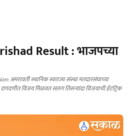
ishad Result : भाजपच्या
: अमरावती स्थानिक स्वराज्य संस्था मतदारसंघाच्या
नी दणदणीत विजय मिळवत सलग तिसऱ्यांदा विजयाची हॅटट्रिक