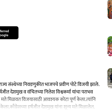
ferred
oogle
ज्य संस्थेच्या निवडणुकीत भाजपचे प्रवीण पोटे विजयी झाले.
र्षजीत देशमुख व वंचितच्या निलेश विश्वकर्मा यांचा पराभव
९० मते मिळवत विजयासाठी आवश्यक कोटा पूर्ण केला.त्यांनि
ेला.काँग्रेसच्या हर्षजीत देशमुख यांना शून्य मते मिळालेत.