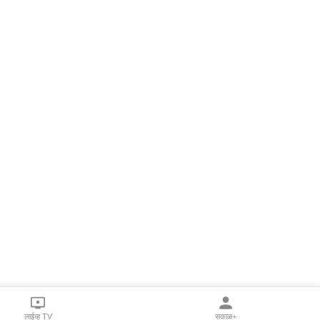
लाईव्ह TV
सकाळ+