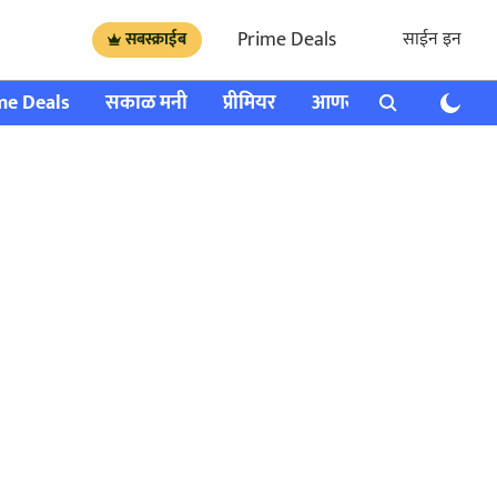
Prime Deals
साईन इन
सबस्क्राईब
me Deals
सकाळ मनी
प्रीमियर
आणखी
राशी भविष्य