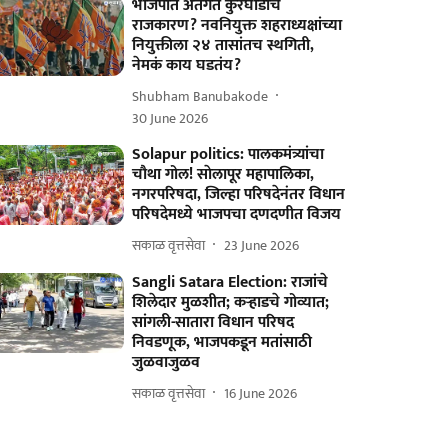
भाजपात अंतर्गत कुरघोडीचे
राजकारण? नवनियुक्त शहराध्यक्षांच्या
नियुक्तीला २४ तासांतच स्थगिती,
नेमकं काय घडतंय?
Shubham Banubakode
30 June 2026
Solapur politics: पालकमंत्र्यांचा
चौथा गोल! साेलापूर महापालिका,
नगरपरिषदा, जिल्हा परिषदेनंतर विधान
परिषदेमध्ये भाजपचा दणदणीत विजय
सकाळ वृत्तसेवा
23 June 2026
Sangli Satara Election: राजांचे
शिलेदार मुळशीत; कऱ्हाडचे गोव्‍यात;
सांगली-सातारा विधान परिषद
निवडणूक, भाजपकडून मतांसाठी
जुळवाजुळव
सकाळ वृत्तसेवा
16 June 2026