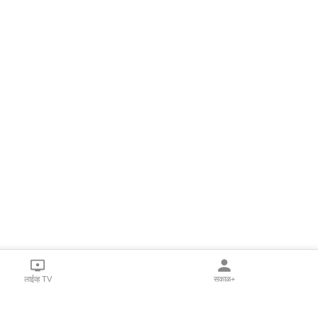
लाईव्ह TV
सकाळ+