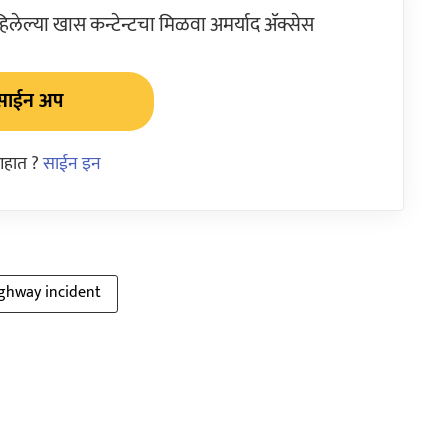
ेल्या खास कन्टेन्टचा मिळवा अमर्याद ॲक्सेस
साईन अप
आहात ?
साईन इन
ghway incident