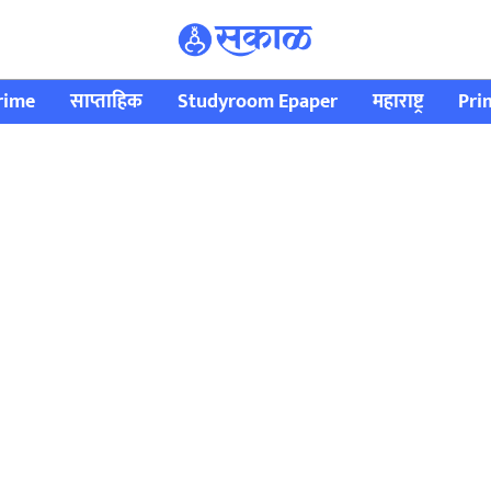
rime
साप्ताहिक
Studyroom Epaper
महाराष्ट्र
Pri