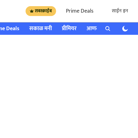
Prime Deals
साईन इन
सबस्क्राईब
me Deals
सकाळ मनी
प्रीमियर
आणखी
राशी भविष्य