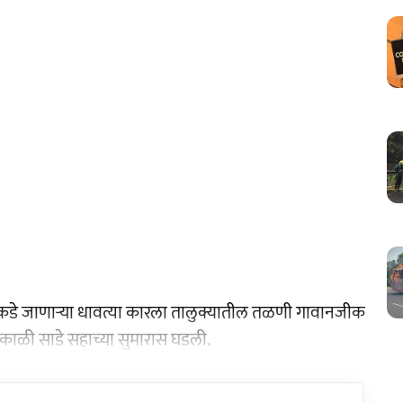
ण्याकडे जाणाऱ्या धावत्या कारला तालुक्यातील तळणी गावानजीक
काळी साडे सहाच्या सुमारास घडली.