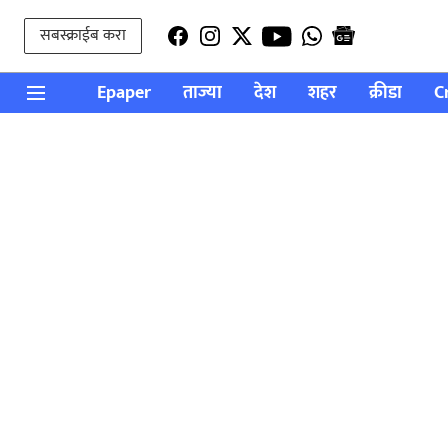
सबस्क्राईब करा
Epaper
ताज्या
देश
शहर
क्रीडा
C