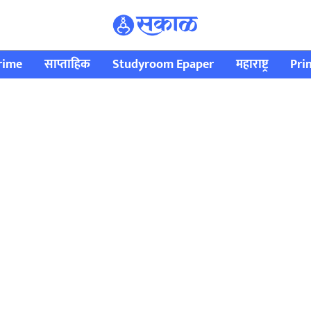
rime
साप्ताहिक
Studyroom Epaper
महाराष्ट्र
Pri