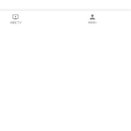
लाईव्ह TV
सकाळ+
l Programs
Print Products
Sakal Saptahik
hka
Family Doctor