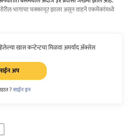
 अपघातात बसमधील अंदाजे ३१ प्रवासी जखमी झाले आहे.
मोरील भागाचा चक्काचूर झाला असून वाहने एकमेकांमध्ये
ेल्या खास कन्टेन्टचा मिळवा अमर्याद ॲक्सेस
साईन अप
आहात ?
साईन इन