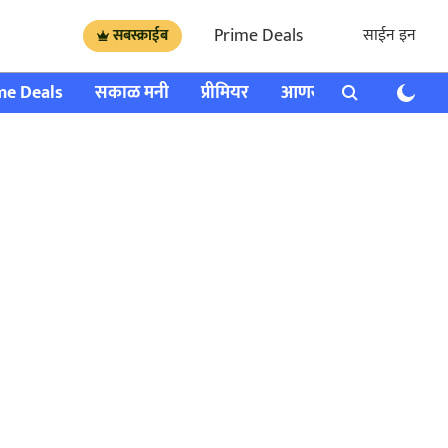
Prime Deals
साईन इन
सबस्क्राईब
me Deals
सकाळ मनी
प्रीमियर
आणखी
राशी भविष्य