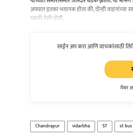
यांच्यात समोरासमोर जोरदार धडक झाली. या भीषण
अपघात इतका भयानक होता की, दोन्ही वाहनांच्या स
दबली गेली होती.
साईन अप करा आणि वाचकांसाठी लिहिल
मेंबर 
Chandrapur
vidarbha
ST
st bus