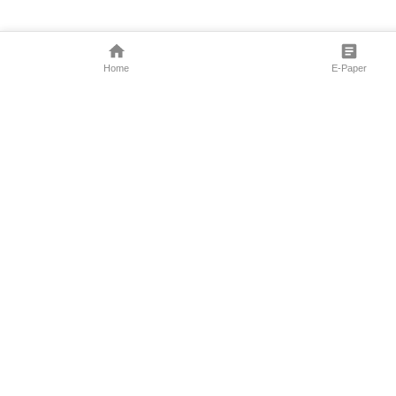
Home
E-Paper
Follow Us
Marathi News
Maharashtra N
Entertainment 