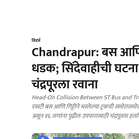
विदर्भ
Chandrapur: बस आणि
धडक; सिंदेवाहीची घटना
चंद्रपूरला रवाना
Head-On Collision Between ST Bus and Truck 
एसटी बस आणि गिट्टीने भरलेल्या ट्रकची समोरासम
असून १६ जणांना पुढील उपचारासाठी चंद्रपूरला हल