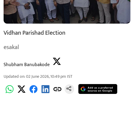
Vidhan Parishad Election
esakal
Shubham Banubakode
Updated on
:
02 June 2026, 10:49 pm
IST
Add as a preferred
source on Google