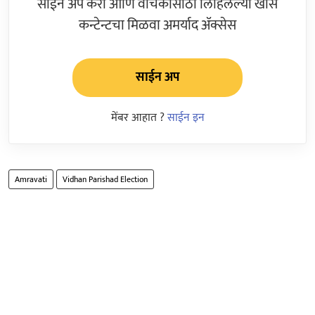
साईन अप करा आणि वाचकांसाठी लिहिलेल्या खास
कन्टेन्टचा मिळवा अमर्याद ॲक्सेस
साईन अप
मेंबर आहात ?
साईन इन
Amravati
Vidhan Parishad Election