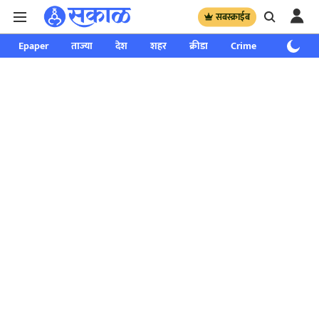
सबस्क्राईब
Epaper
ताज्या
देश
शहर
क्रीडा
Crime
साप्ताहिक