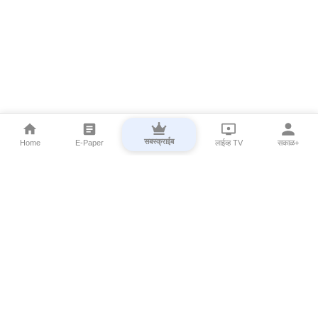
सबस्क्राईब
Home
E-Paper
लाईव्ह TV
सकाळ+
⌄
Marathi News