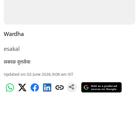
Wardha
esakal
सकाळ वृत्तसेवा
Updated on
:
02 June 2026, 9:06 am
IST
Add as a preferred
source on Google