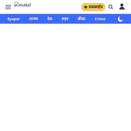
सबस्क्राईब
Epaper
ताज्या
देश
शहर
क्रीडा
Crime
साप्ताहिक