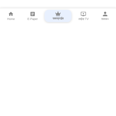
सबस्क्राईब
Home
E-Paper
लाईव्ह TV
सकाळ+
⌄
Marathi News
⌄
About Esakal
⌄
Digital Products
⌄
Sakal Programs