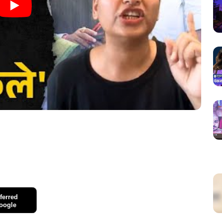
ferred
oogle