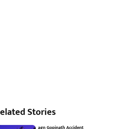
elated Stories
agn Gopinath Accident