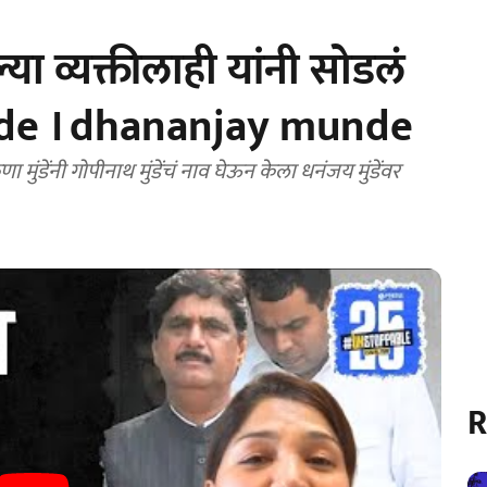
ा व्यक्तीलाही यांनी सोडलं
nde । dhananjay munde
नी गोपीनाथ मुंडेंचं नाव घेऊन केला धनंजय मुंडेंवर
R