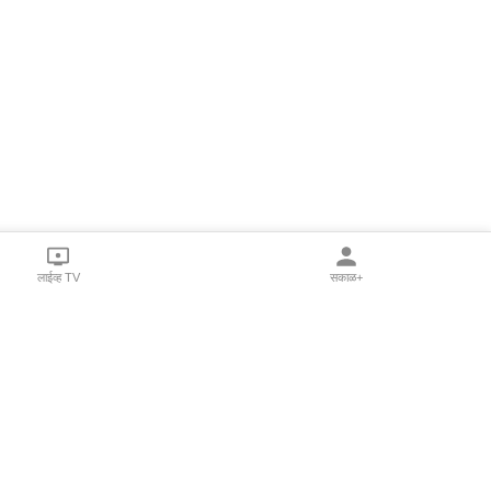
लाईव्ह TV
सकाळ+