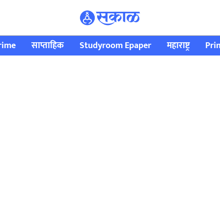
rime
साप्ताहिक
Studyroom Epaper
महाराष्ट्र
Pri