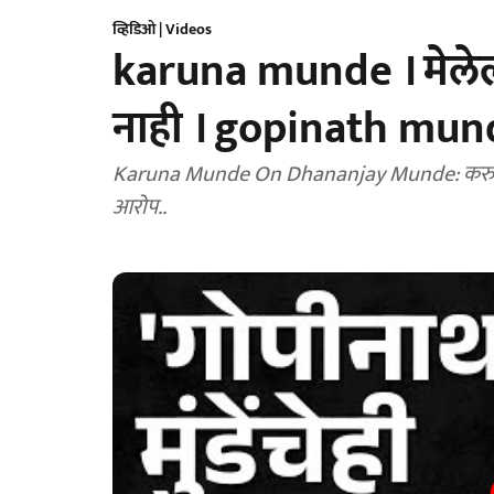
व्हिडिओ | Videos
karuna munde । मेलेल्य
नाही । gopinath mu
Karuna Munde On Dhananjay Munde: करुणा मुंडें
आरोप..