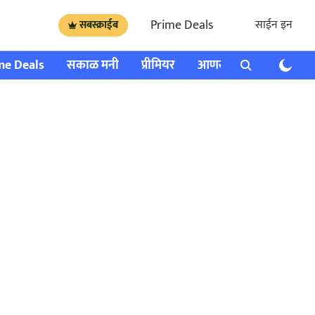
Prime Deals
साईन इन
सबस्क्राईब
me Deals
सकाळ मनी
प्रीमियर
आणखी
राशी भविष्य