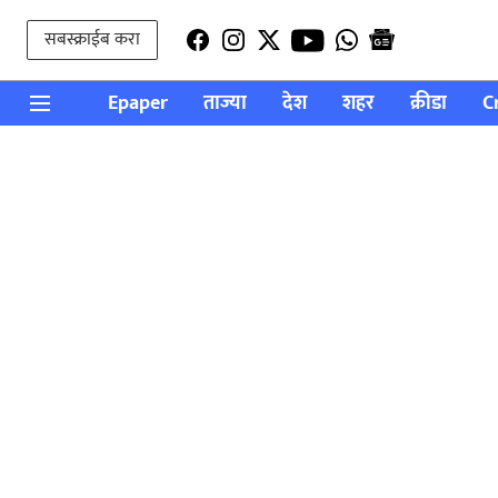
सबस्क्राईब करा
Epaper
ताज्या
देश
शहर
क्रीडा
C