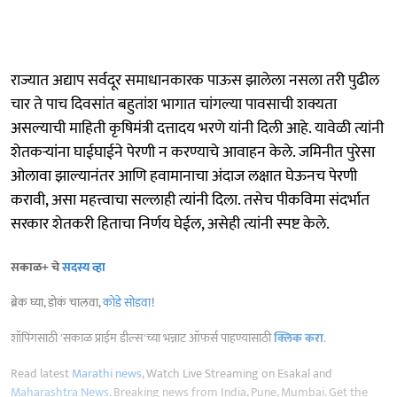
राज्यात अद्याप सर्वदूर समाधानकारक पाऊस झालेला नसला तरी पुढील
चार ते पाच दिवसांत बहुतांश भागात चांगल्या पावसाची शक्यता
असल्याची माहिती कृषिमंत्री दत्तादय भरणे यांनी दिली आहे. यावेळी त्यांनी
शेतकऱ्यांना घाईघाईने पेरणी न करण्याचे आवाहन केले. जमिनीत पुरेसा
ओलावा झाल्यानंतर आणि हवामानाचा अंदाज लक्षात घेऊनच पेरणी
करावी, असा महत्त्वाचा सल्लाही त्यांनी दिला. तसेच पीकविमा संदर्भात
सरकार शेतकरी हिताचा निर्णय घेईल, असेही त्यांनी स्पष्ट केले.
सकाळ+ चे
सदस्य व्हा
ब्रेक घ्या, डोकं चालवा,
कोडे सोडवा
!
शॉपिंगसाठी 'सकाळ प्राईम डील्स'च्या भन्नाट ऑफर्स पाहण्यासाठी
क्लिक करा
.
Read latest
Marathi news
, Watch Live Streaming on Esakal and
Maharashtra News
. Breaking news from India, Pune, Mumbai. Get the