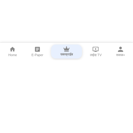
सबस्क्राईब
Home
E-Paper
लाईव्ह TV
सकाळ+
⌄
Marathi News
⌄
About Esakal