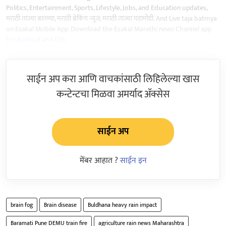
Politics, Entertainment, Sports, Lifestyle, Jobs, and Education updates,
मराठी ताज्या बातम्या, मराठी ब्रेकिंग न्यूज, मराठी ताज्या घडामोडी. And Live taja batmya
on Esakal Mobile App. Download the Esakal Marathi news Channel app
for
Android
and
IOS
.
साईन अप करा आणि वाचकांसाठी लिहिलेल्या खास
कन्टेन्टचा मिळवा अमर्याद ॲक्सेस
साईन अप
मेंबर आहात ?
साईन इन
brain fog
Brain disease
Buldhana heavy rain impact
Baramati Pune DEMU train fire
agriculture rain news Maharashtra