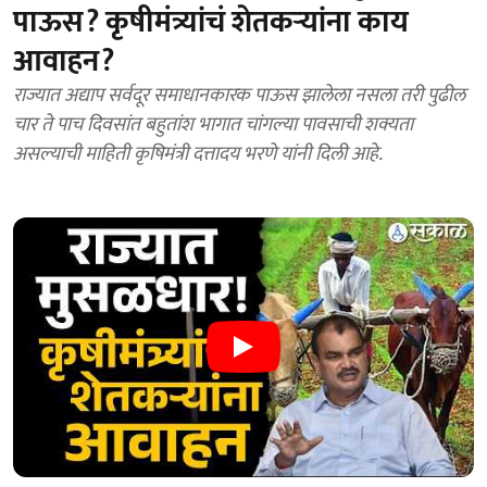
पाऊस? कृषीमंत्र्यांचं शेतकऱ्यांना काय
आवाहन?
राज्यात अद्याप सर्वदूर समाधानकारक पाऊस झालेला नसला तरी पुढील
चार ते पाच दिवसांत बहुतांश भागात चांगल्या पावसाची शक्यता
असल्याची माहिती कृषिमंत्री दत्तादय भरणे यांनी दिली आहे.