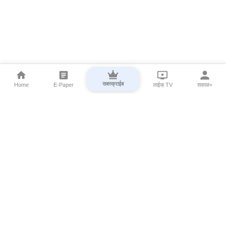
सबस्क्राईब
Home
E-Paper
लाईव्ह TV
सकाळ+
⌄
Marathi News