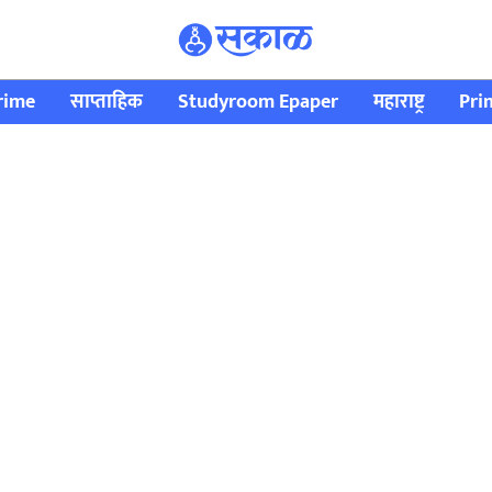
rime
साप्ताहिक
Studyroom Epaper
महाराष्ट्र
Pri