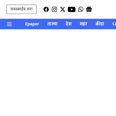
सबस्क्राईब करा
Epaper
ताज्या
देश
शहर
क्रीडा
C