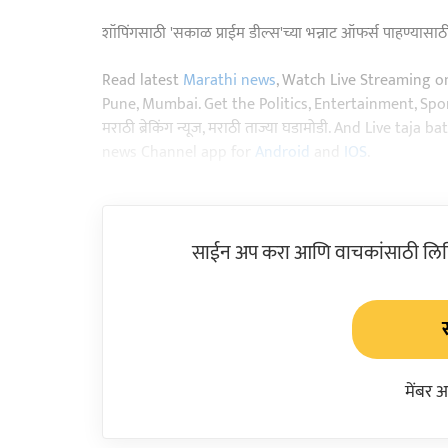
शॉपिंगसाठी 'सकाळ प्राईम डील्स'च्या भन्नाट ऑफर्स पाहण्यासा
Read latest
Marathi news
, Watch Live Streaming o
Pune, Mumbai. Get the Politics, Entertainment, Sports
मराठी ब्रेकिंग न्यूज, मराठी ताज्या घडामोडी. And Live t
news Channel app for
Android
and
IOS
.
साईन अप करा आणि वाचकांसाठी लिहिल
मेंबर 