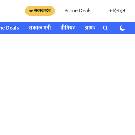
Prime Deals
साईन इन
सबस्क्राईब
me Deals
सकाळ मनी
प्रीमियर
आणखी
राशी भविष्य