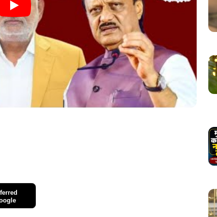
ferred
oogle