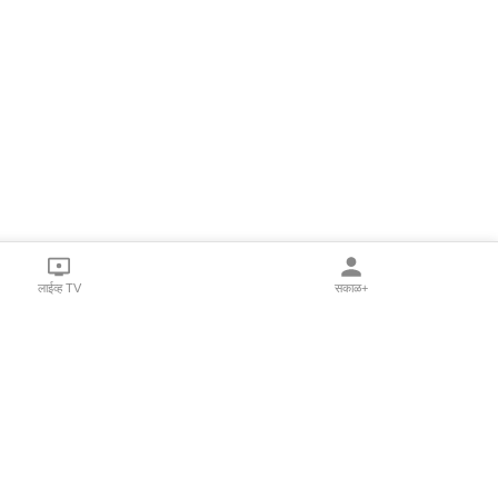
लाईव्ह TV
सकाळ+