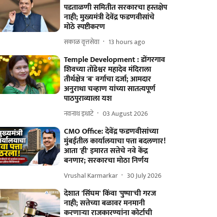
पडताळणी समितीत सरकारचा हस्तक्षेप
नाही; मुख्यमंत्री देवेंद्र फडणवीसांचे
मोठे स्पष्टीकरण
सकाळ वृत्तसेवा
13 hours ago
Temple Development : डोंगरगाव
शिवच्या तोंडेश्वर महादेव मंदिराला
तीर्थक्षेत्र 'ब' वर्गाचा दर्जा; आमदार
अनुराधा चव्हाण यांच्या सातत्यपूर्ण
पाठपुराव्याला यश
नवनाथ इधाटे
03 August 2026
CMO Office: देवेंद्र फडणवीसांच्या
मुंबईतील कार्यालयाचा पत्ता बदलणार!
आता 'ही' इमारत सत्तेचे नवे केंद्र
बनणार; सरकारचा मोठा निर्णय
Vrushal Karmarkar
30 July 2026
देशात 'सिंघम' किंवा 'पुष्पा'ची गरज
नाही; सत्तेच्या बळावर मनमानी
करणाऱ्या राजकारण्यांना कोर्टाची