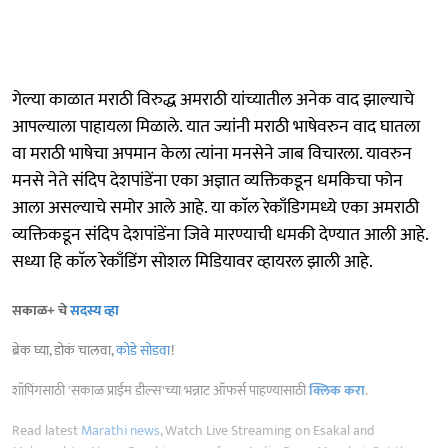
गेल्या काळात मराठी विरुद्ध अमराठी यांच्यातील अनेक वाद झाल्याचे
आपल्याला पाहायला मिळाले. यात ज्यांनी मराठी भाषेवरुन वाद घातला
वा मराठी भाषेचा अपमान केला त्यांना मनसेने जाब विचारला. यावरुन
मनसे नेते संदिप देशपांडेंना एका अज्ञात व्यक्तिकडून धमकिचा फोन
आला असल्याचे समोर आले आहे. या काॅल रेकाँडिगमध्ये एका अमराठी
व्यक्तिकडून संदिप देशपांडेंना जिवे मारण्याची धमकी देण्यात आली आहे.
सध्या हि काॅल रेकाँडिंग सोशल मिडियावर व्हायरल झाली आहे.
सकाळ+ चे
सदस्य व्हा
ब्रेक घ्या, डोकं चालवा,
कोडे सोडवा
!
शॉपिंगसाठी 'सकाळ प्राईम डील्स'च्या भन्नाट ऑफर्स पाहण्यासाठी
क्लिक करा
.
Read latest
Marathi news
, Watch Live Streaming on Esakal and