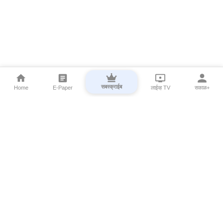
सबस्क्राईब
Home
E-Paper
लाईव्ह TV
सकाळ+
⌄
Marathi News
⌄
About Esakal