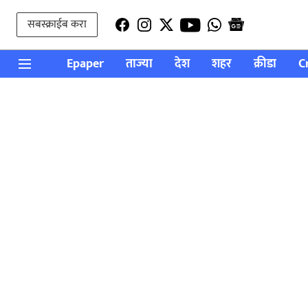
सबस्क्राईब करा
Epaper
ताज्या
देश
शहर
क्रीडा
C