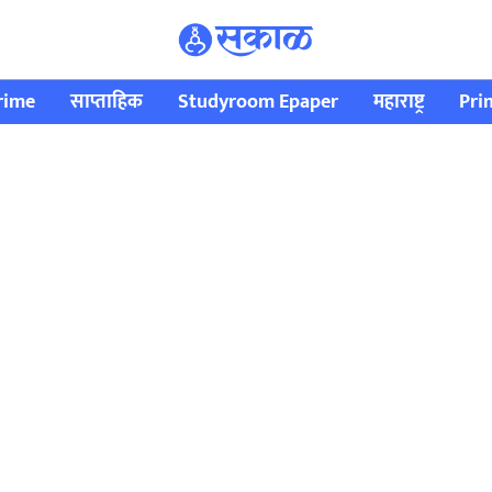
rime
साप्ताहिक
Studyroom Epaper
महाराष्ट्र
Pri