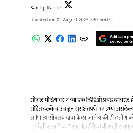
Sandip Kapde
Updated on
:
03 August 2025, 8:57 am
IST
Add as a pre
source on G
सोशल मीडियावर सध्या एक व्हिडिओ प्रचंड व्हायरल 
सोंडेत हलकेच उचलून सुरक्षितपणे वर उभ्या असलेल्या व
आणि त्यासोबतच दावा केला जातोय की ही हत्तीण कोल्
महादेवीचा आहे का? साम टिव्हीने याची सखोल तपा