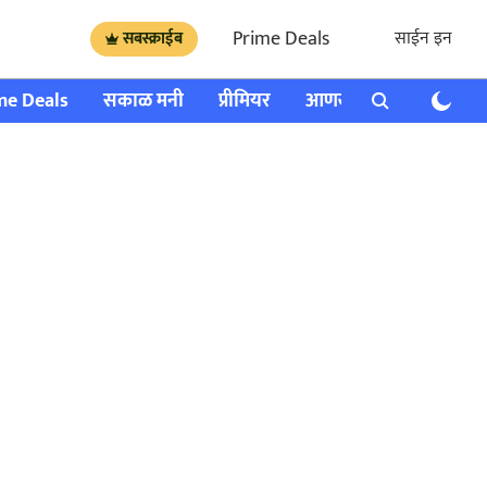
Prime Deals
साईन इन
सबस्क्राईब
me Deals
सकाळ मनी
प्रीमियर
आणखी
राशी भविष्य