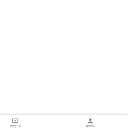
लाईव्ह TV
सकाळ+