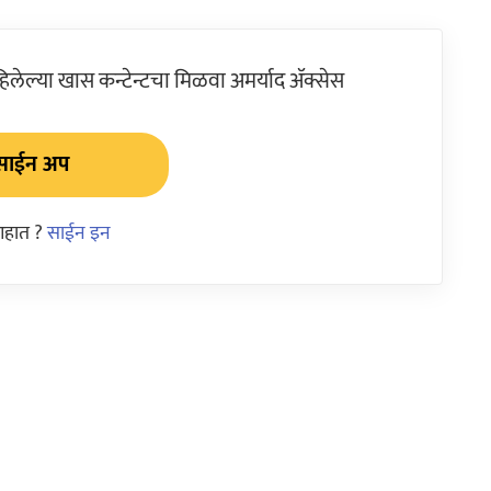
ेल्या खास कन्टेन्टचा मिळवा अमर्याद ॲक्सेस
साईन अप
आहात ?
साईन इन