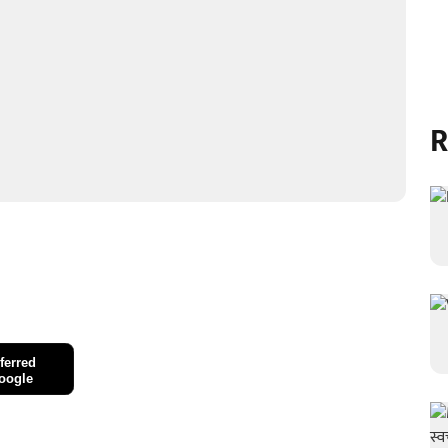
R
ferred
oogle