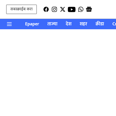
सबस्क्राईब करा
Epaper
ताज्या
देश
शहर
क्रीडा
C