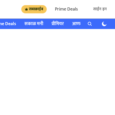
Prime Deals
साईन इन
सबस्क्राईब
me Deals
सकाळ मनी
प्रीमियर
आणखी
राशी भविष्य