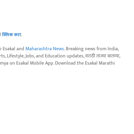
ठी
क्लिक करा
.
n Esakal and
Maharashtra News
. Breaking news from India,
, Lifestyle, Jobs, and Education updates, मराठी ताज्या बातम्या,
aja batmya on Esakal Mobile App. Download the Esakal Marathi