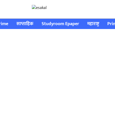
rime
साप्ताहिक
Studyroom Epaper
महाराष्ट्र
Pri