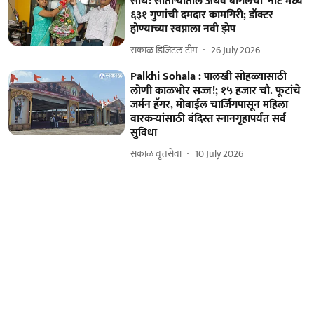
साथ! साताऱ्यातील अथर्व बागलची ‘नीट’मध्ये
६३१ गुणांची दमदार कामगिरी; डॉक्टर
होण्याच्या स्वप्नाला नवी झेप
सकाळ डिजिटल टीम
26 July 2026
Palkhi Sohala : पालखी सोहळ्यासाठी
लोणी काळभोर सज्ज!; १५ हजार चौ. फूटांचे
जर्मन हॅगर, मोबाईल चार्जिंगपासून महिला
वारकऱ्यांसाठी बंदिस्त स्नानगृहापर्यंत सर्व
सुविधा
सकाळ वृत्तसेवा
10 July 2026