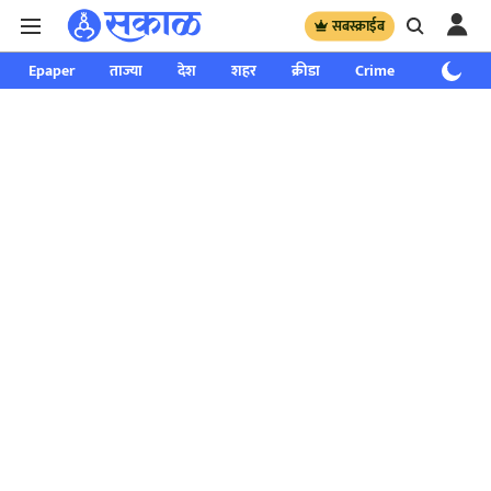
सबस्क्राईब
Epaper
ताज्या
देश
शहर
क्रीडा
Crime
साप्ताहिक