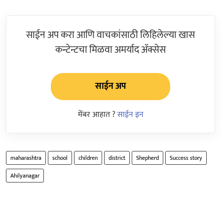
साईन अप करा आणि वाचकांसाठी लिहिलेल्या खास
कन्टेन्टचा मिळवा अमर्याद ॲक्सेस
साईन अप
मेंबर आहात ?
साईन इन
maharashtra
school
children
district
Shepherd
Success story
Ahilyanagar