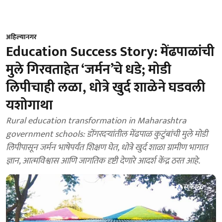
अहिल्यानगर
Education Success Story: मेंढपाळांची
मुले गिरवताहेत ‘जर्मन’चे धडे; मोडी
लिपीचाही लळा, धोत्रे खुर्द शाळेने घडवली
यशोगाथा
Rural education transformation in Maharashtra
government schools: डोंगरदऱ्यांतील मेंढपाळ कुटुंबांची मुले मोडी
लिपीपासून जर्मन भाषेपर्यंत शिक्षण घेत, धोत्रे खुर्द शाळा ग्रामीण भागात
ज्ञान, आत्मविश्वास आणि जागतिक दृष्टी देणारे आदर्श केंद्र ठरत आहे.