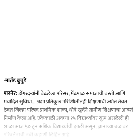
-मार्तंड बुचुडे
पारनेर:
डोंगरदऱ्यांनी वेढलेला परिसर, मेंढपाळ समाजाची वस्ती आणि
मर्यादित सुविधा... अशा प्रतिकूल परिस्थितीतही शिक्षणाची ज्योत तेवत
ठेवत जिल्हा परिषद प्राथमिक शाळा, धोत्रे खुर्दने ग्रामीण शिक्षणाचा आदर्श
निर्माण केला आहे. एकेकाळी अवघ्या १५ विद्यार्थ्यांवर सुरू असलेली ही
शाळा आज ५० हून अधिक विद्यार्थ्यांची झाली असून, ज्ञानाच्या बळावर
परिवर्तनाची नवी कहाणी लिहित आहे.