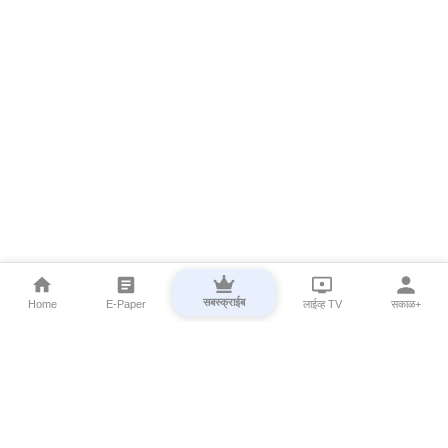
सबस्क्राईब
Home
E-Paper
लाईव्ह TV
सकाळ+