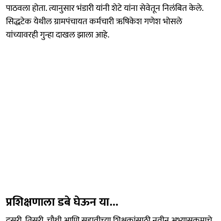
पाठवला होता. त्यानुसार भंडारी यांनी शेटे यांना सेवेतून निलंबित केले.
सिद्धटेक येथील ग्रामपंचायत कर्मचारी ऋषिकेश गणेश भोसले
यांच्यावरही गुन्हा दाखल झाला आहे.
प्रशिक्षणाला डबे घेऊन या...
दुसरी, तिसरी, चौथी आणि सहावीच्या शिक्षकांसाठी नवीन अभ्यासक्रमाचे