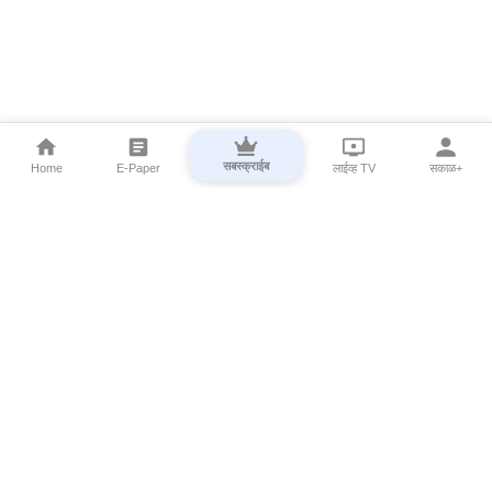
सबस्क्राईब
Home
E-Paper
लाईव्ह TV
सकाळ+
⌄
Marathi News
⌄
About Esakal
⌄
Digital Products