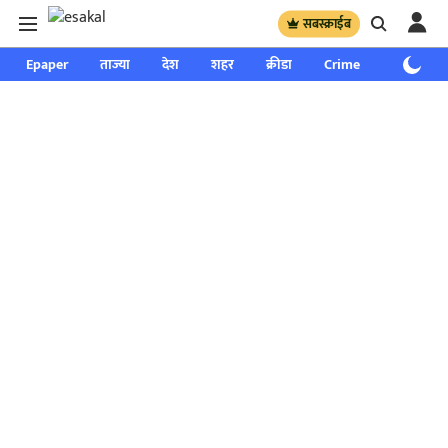
सबस्क्राईब
Epaper
ताज्या
देश
शहर
क्रीडा
Crime
साप्ताहिक