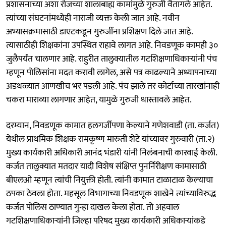
प्रशासनाच्या अशा रोजच्या शालाबाह्य कामांमुळे गुरुजी वैतागले आहेत.
त्यांच्या संघटनांमध्येही नाराजी व्यक्त केली जात आहे. नवीन
अभ्यासक्रमासाठी डाएटकडून गुरुजींना प्रशिक्षण दिले जात आहे.
त्यासाठीही शिक्षकांना उपस्थित राहावे लागत आहे. निवडणूक कामही ३०
जुलैपर्यंत चालणार आहे. राहुरीत तालुक्यातील गटशिक्षणाधिकाऱ्यांनी पंच
म्हणून पोलिसांना मदत करावी लागेल, असे पत्र काढल्याने अध्यापनाच्या
अडथळ्यात आणखीच भर पडली आहे. पंच झाले तर कोर्टाच्या तारखांनाही
चकरा माराव्या लागणार आहेत, यामुळे गुरुजी धास्तावले आहेत.
दरम्यान, निवडणूक कामात हलगर्जीपणा केल्याने गणेशवाडी (ता. कर्जत)
येथील प्राथमिक शिक्षक रामकृष्ण मारुती शेटे यांच्यावर गुरुवारी (ता.२)
मुख्य कार्यकारी अधिकारी आनंद भंडारी यांनी निलंबनाची कारवाई केली.
कर्जत तालुक्यात मतदार यादी विशेष संक्षिप्त पुनर्निरीक्षण कामासाठी
बीएलओ म्हणून त्यांची नियुक्ती होती. त्यांनी कामात टाळाटाळ केल्याचा
ठपका ठेवला होता. महसूल विभागाच्या निवडणूक शाखेने त्यांच्याविरुद्ध
कर्जत पोलिस ठाण्यात गुन्हा दाखल केला होता. तो अहवाल
गटशिक्षणाधिकाऱ्यांनी जिल्हा परिषद मुख्य कार्यकारी अधिकाऱ्यांकडे