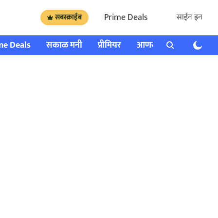
Prime Deals
साईन इन
सबस्क्राईब
me Deals
सकाळ मनी
प्रीमियर
आणखी
राशी भविष्य