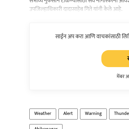
संभाव्य नुकसान टाळण्यासाठी सर्व नागरिकांनी आव
उपजिल्हाधिकारी दादासाहेब गिते यांनी केले आहे.
साईन अप करा आणि वाचकांसाठी लिहिल
मेंबर 
Weather
Alert
Warning
Thunde