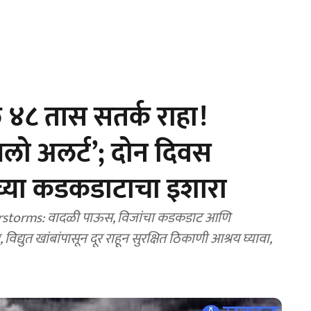
 ४८ तास सतर्क राहा!
यलो अलर्ट’; दोन दिवस
च्या कडकडाटाचा इशारा
rstorms: वादळी पाऊस, विजांचा कडकडाट आणि
विद्युत खांबांपासून दूर राहून सुरक्षित ठिकाणी आश्रय घ्यावा,