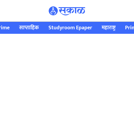
rime
साप्ताहिक
Studyroom Epaper
महाराष्ट्र
Pri