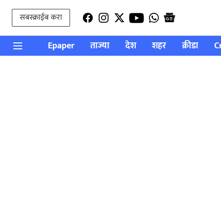
सबस्क्राईब करा
Epaper
ताज्या
देश
शहर
क्रीडा
C