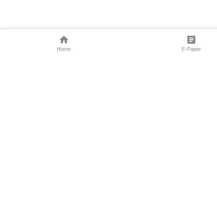
Home
E-Paper
Follow Us
Marathi News
Maharashtra N