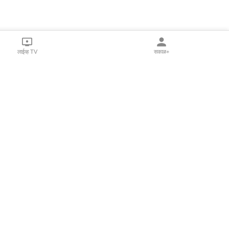
लाईव्ह TV
सकाळ+
l Programs
Print Products
Sakal Saptahik