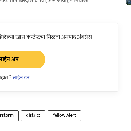
श्यक ती खबरदारी घ्यावी, असे आवाहन निवासी
ेल्या खास कन्टेन्टचा मिळवा अमर्याद ॲक्सेस
साईन अप
आहात ?
साईन इन
rstorm
district
Yellow Alert