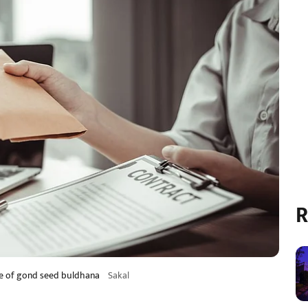
R
ase of gond seed buldhana
Sakal