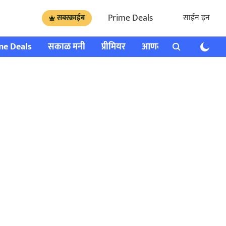
Prime Deals
साईन इन
सबस्क्राईब
me Deals
सकाळ मनी
प्रीमियर
आणखी
राशी भविष्य