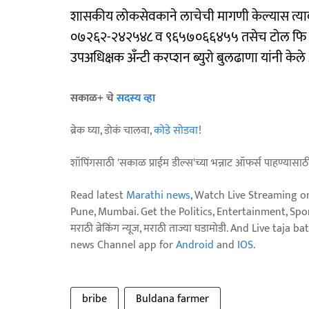
शासकीय लोकसेवकाने लाचेची मागणी केल्यास त्याबा
०७२६२-२४२५४८ व ९६५७०६६४५५ तसेच टोल फि कम
उपअधिक्षक अँन्टी करप्शन ब्युरो बुलढाणा यांनी केले
सकाळ+ चे
सदस्य व्हा
ब्रेक घ्या, डोकं चालवा,
कोडे सोडवा
!
शॉपिंगसाठी 'सकाळ प्राईम डील्स'च्या भन्नाट ऑफर्स पाहण्यासा
Read latest
Marathi news
, Watch Live Streaming o
Pune, Mumbai. Get the Politics, Entertainment, Sports
मराठी ब्रेकिंग न्यूज, मराठी ताज्या घडामोडी. And Live t
news Channel app for
Android
and
IOS
.
bribe
Buldana farmer