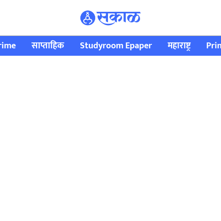
rime
साप्ताहिक
Studyroom Epaper
महाराष्ट्र
Pri