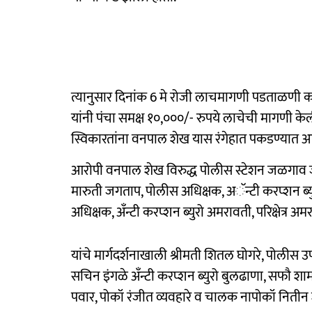
त्यानुसार दिनांक 6 मे रोजी लाचमागणी पडताळणी 
यांनी पंचा समक्ष १०,०००/- रुपये लाचेची मागणी केल
स्विकारतांना वनपाल शेख यास रंगेहात पकडण्यात आ
आरोपी वनपाल शेख विरुद्ध पोलीस स्टेशन जळगाव जा
मारुती जगताप, पोलीस अधिक्षक, अॅन्टी करप्शन ब्युर
अधिक्षक, अँन्टी करप्शन ब्युरो अमरावती, परिक्षेत्र अम
यांचे मार्गदर्शनाखाली श्रीमती शितल घोगरे, पोलीस उ
सचिन इंगळे अँन्टी करप्शन ब्युरो बुलढाणा, सफौ शाम 
पवार, पोकॉ रंजीत व्यवहारे व चालक नापोकॉ नितीन श