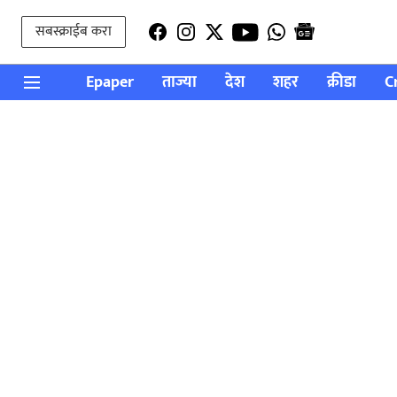
सबस्क्राईब करा
Epaper
ताज्या
देश
शहर
क्रीडा
C