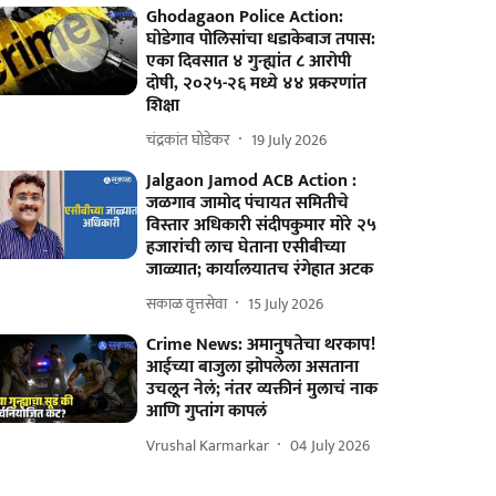
Ghodagaon Police Action:
घोडेगाव पोलिसांचा धडाकेबाज तपास:
एका दिवसात ४ गुन्ह्यांत ८ आरोपी
दोषी, २०२५-२६ मध्ये ४४ प्रकरणांत
शिक्षा
चंद्रकांत घोडेकर
19 July 2026
Jalgaon Jamod ACB Action :
जळगाव जामोद पंचायत समितीचे
विस्तार अधिकारी संदीपकुमार मोरे २५
हजारांची लाच घेताना एसीबीच्या
जाळ्यात; कार्यालयातच रंगेहात अटक
सकाळ वृत्तसेवा
15 July 2026
Crime News: अमानुषतेचा थरकाप!
आईच्या बाजुला झोपलेला असताना
उचलून नेलं; नंतर व्यक्तीनं मुलाचं नाक
आणि गुप्तांग कापलं
Vrushal Karmarkar
04 July 2026