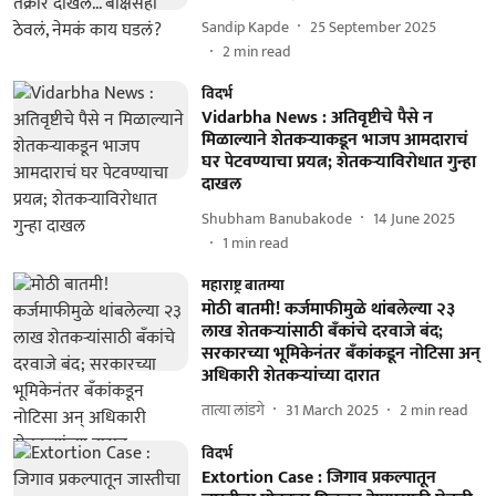
Sandip Kapde
25 September 2025
2
min read
विदर्भ
Vidarbha News : अतिवृष्टीचे पैसे न
मिळाल्याने शेतकऱ्याकडून भाजप आमदाराचं
घर पेटवण्याचा प्रयत्न; शेतकऱ्याविरोधात गुन्हा
दाखल
Shubham Banubakode
14 June 2025
1
min read
महाराष्ट्र बातम्या
मोठी बातमी! कर्जमाफीमुळे थांबलेल्या २३
लाख शेतकऱ्यांसाठी बॅंकांचे दरवाजे बंद;
सरकारच्या भूमिकेनंतर बॅंकांकडून नोटिसा अन्‌
अधिकारी शेतकऱ्यांच्या दारात
तात्या लांडगे
31 March 2025
2
min read
विदर्भ
Extortion Case : जिगाव प्रकल्पातून