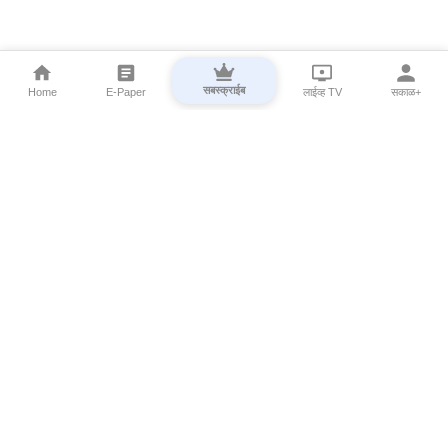
सबस्क्राईब
Home
E-Paper
लाईव्ह TV
सकाळ+
⌄
Marathi News
⌄
About Esakal
⌄
Digital Products