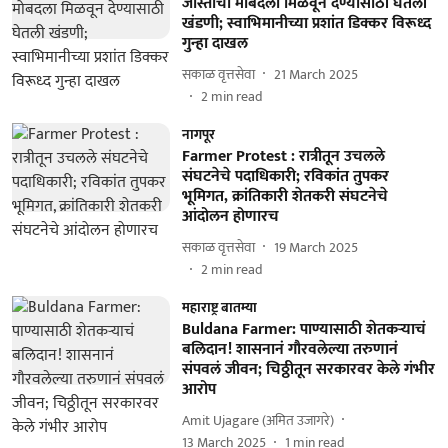
जास्तीचा मोबदला मिळवून देण्यासाठी घेतली
खंडणी; स्वाभिमानीच्या प्रशांत डिक्कर विरूध्द
गुन्हा दाखल
सकाळ वृत्तसेवा
21 March 2025
2
min read
नागपूर
Farmer Protest : रात्रीतून उचलले
संघटनेचे पदाधिकारी; रविकांत तुपकर
भूमिगत, क्रांतिकारी शेतकरी संघटनेचे
आंदोलन होणारच
सकाळ वृत्तसेवा
19 March 2025
2
min read
महाराष्ट्र बातम्या
Buldana Farmer: पाण्यासाठी शेतकऱ्याचं
बलिदान! शासनानं गौरवलेल्या तरुणानं
संपवलं जीवन; चिठ्ठीतून सरकारवर केले गंभीर
आरोप
Amit Ujagare (अमित उजागरे)
13 March 2025
1
min read