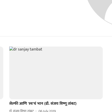
सेल्फी आणि 'स्व'चं भान (डॉ. संजय विष्णू तांबट)
डॉ. संजय विष्णू तांबट
06 July 2019