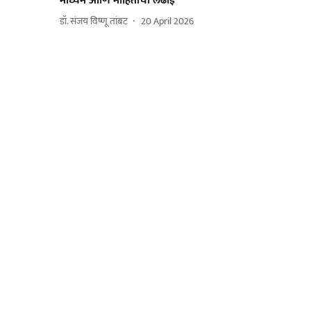
माध्यमे आणि माहितीची लढाई
डॉ. संजय विष्णू तांबट
20 April 2026