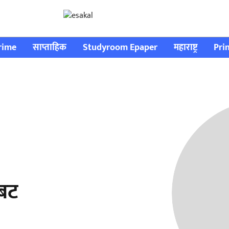
rime
साप्ताहिक
Studyroom Epaper
महाराष्ट्र
Pri
ंबट