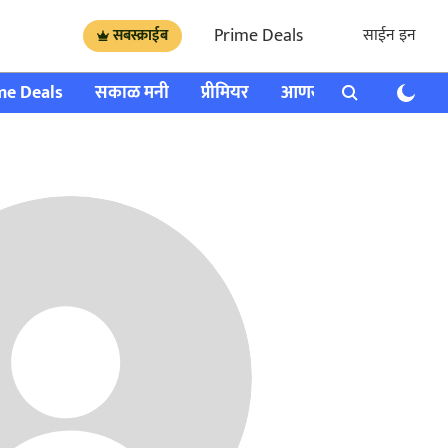
Prime Deals
साईन इन
सबस्क्राईब
me Deals
सकाळ मनी
प्रीमियर
आणखी
राशी भविष्य