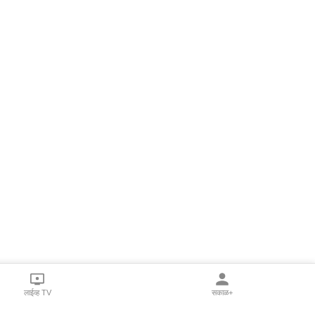
लाईव्ह TV
सकाळ+