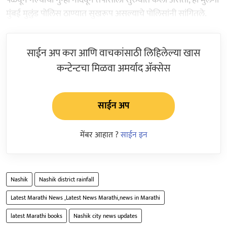
मुंबई मुलुंड पोलिस ठाण्यात सुखरूप असल्याचे पोलिसांनी सांगितले.
साईन अप करा आणि वाचकांसाठी लिहिलेल्या खास
कन्टेन्टचा मिळवा अमर्याद ॲक्सेस
साईन अप
मेंबर आहात ?
साईन इन
Nashik
Nashik district rainfall
Latest Marathi News ,Latest News Marathi,news in Marathi
latest Marathi books
Nashik city news updates