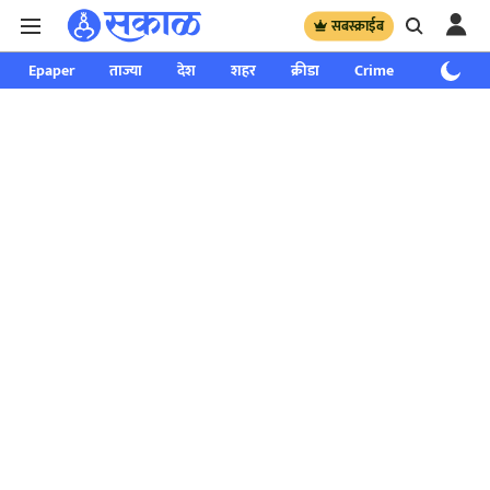
सबस्क्राईब
Epaper
ताज्या
देश
शहर
क्रीडा
Crime
साप्ताहिक