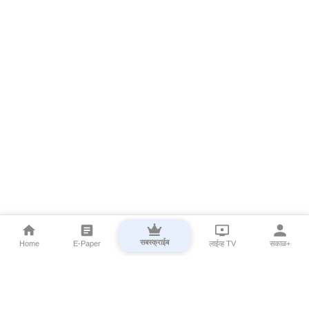
सबस्क्राईब
Home
E-Paper
लाईव्ह TV
सकाळ+