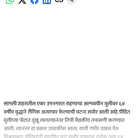
सांगली शहरातील एका उपनगरात राहणाऱ्या अल्पवयीन मुलीवर ६४
वर्षीय वृद्धाने लैंगिक अत्याचार केल्याची घटना समोर आली आहे.पीडित
मुलीच्या पोटात दुखू लागल्यानंतर तिची वैद्यकीय तपासणी करण्यात
आली. त्यानंतर हा प्रकार उघडकीस आला. याची गंभीर दखल घेत
विश्रामबाग पोलिसांनी संशयित वृद्ध सुधीर शामराव नाईक (वय ६४,