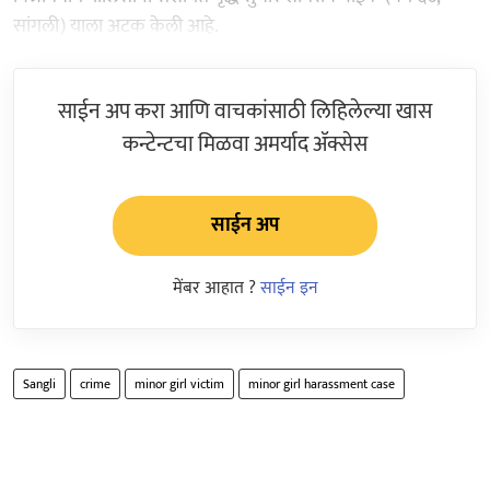
सांगली) याला अटक केली आहे.
साईन अप करा आणि वाचकांसाठी लिहिलेल्या खास
कन्टेन्टचा मिळवा अमर्याद ॲक्सेस
साईन अप
मेंबर आहात ?
साईन इन
Sangli
crime
minor girl victim
minor girl harassment case