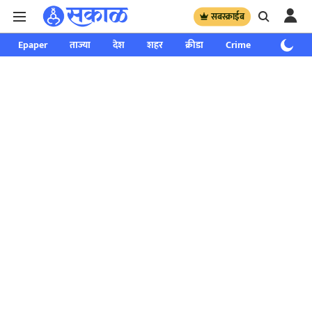
सबस्क्राईब
Epaper
ताज्या
देश
शहर
क्रीडा
Crime
साप्ताहिक