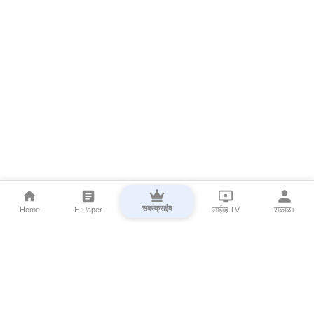
सबस्क्राईब
Home
E-Paper
लाईव्ह TV
सकाळ+