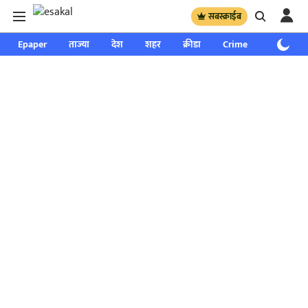
सबस्क्राईब
Epaper
ताज्या
देश
शहर
क्रीडा
Crime
साप्ताहिक