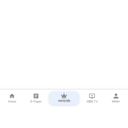
सबस्क्राईब
Home
E-Paper
लाईव्ह TV
सकाळ+