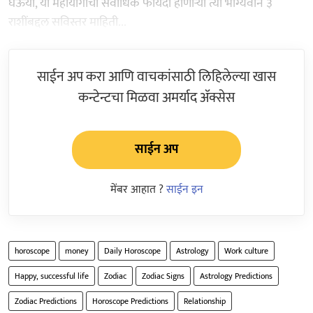
घेऊया, या महायोगाचा सर्वाधिक फायदा होणाऱ्या त्या भाग्यवान ३
राशींबद्दल सविस्तर माहिती...
साईन अप करा आणि वाचकांसाठी लिहिलेल्या खास
कन्टेन्टचा मिळवा अमर्याद ॲक्सेस
साईन अप
मेंबर आहात ?
साईन इन
horoscope
money
Daily Horoscope
Astrology
Work culture
Happy, successful life
Zodiac
Zodiac Signs
Astrology Predictions
Zodiac Predictions
Horoscope Predictions
Relationship