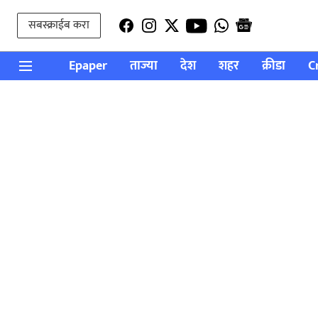
सबस्क्राईब करा
Epaper
ताज्या
देश
शहर
क्रीडा
C