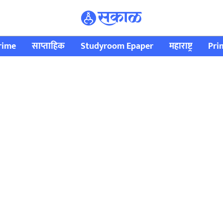
rime
साप्ताहिक
Studyroom Epaper
महाराष्ट्र
Pri