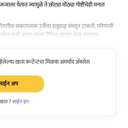
ा येतात ज्यामुळे ते छोट्या मोठ्या गोष्टींचेही मनात
 शरीरातील सकारात्मक उर्जेला हळूहळू संपवून टाकतो. परिणामी
, त्याच कमी वयात त्यांना विविध आजार ग्रासू लागतात.
ेल्या खास कन्टेन्टचा मिळवा अमर्याद ॲक्सेस
साईन अप
आहात ?
साईन इन