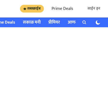
Prime Deals
साईन इन
सबस्क्राईब
me Deals
सकाळ मनी
प्रीमियर
आणखी
राशी भविष्य