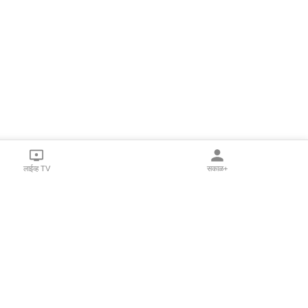
लाईव्ह TV
सकाळ+