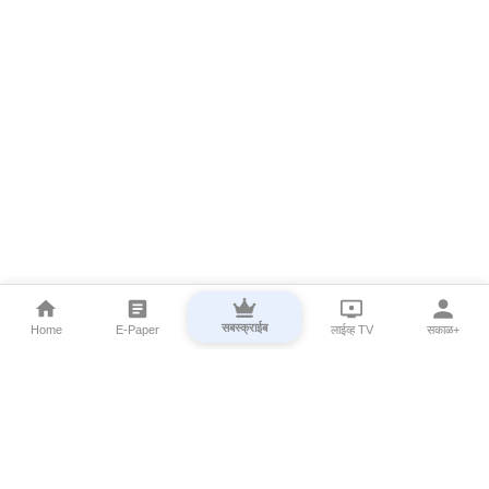
सबस्क्राईब
Home
E-Paper
लाईव्ह TV
सकाळ+