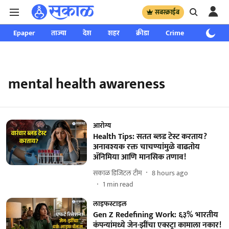
सबस्क्राईब
Epaper
ताज्या
देश
शहर
क्रीडा
Crime
साप्ताहिक
mental health awareness
आरोग्य
Health Tips: सतत ब्लड टेस्ट करताय?
अनावश्यक रक्त चाचण्यांमुळे वाढतोय
ॲनिमिया आणि मानसिक तणाव!
सकाळ डिजिटल टीम
8 hours ago
1
min read
लाइफस्टाइल
Gen Z Redefining Work: ६३% भारतीय
कंपन्यांमध्ये जेन-झींचा एक्स्ट्रा कामाला नकार!