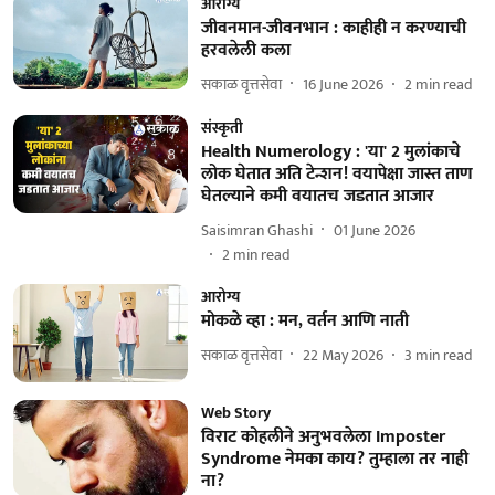
आरोग्य
जीवनमान-जीवनभान : काहीही न करण्याची
हरवलेली कला
सकाळ वृत्तसेवा
16 June 2026
2
min read
संस्कृती
Health Numerology : 'या' 2 मुलांकाचे
लोक घेतात अति टेन्शन! वयापेक्षा जास्त ताण
घेतल्याने कमी वयातच जडतात आजार
Saisimran Ghashi
01 June 2026
2
min read
आरोग्य
मोकळे व्हा : मन, वर्तन आणि नाती
सकाळ वृत्तसेवा
22 May 2026
3
min read
Web Story
विराट कोहलीने अनुभवलेला Imposter
Syndrome नेमका काय? तुम्हाला तर नाही
ना?