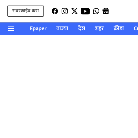
सबस्क्राईब करा
Epaper
ताज्या
देश
शहर
क्रीडा
C