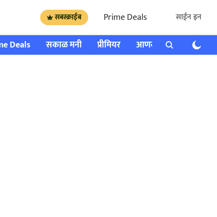
Prime Deals
साईन इन
सबस्क्राईब
me Deals
सकाळ मनी
प्रीमियर
आणखी
राशी भविष्य