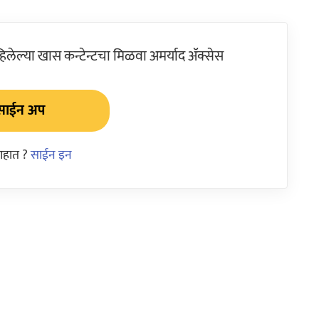
ेल्या खास कन्टेन्टचा मिळवा अमर्याद ॲक्सेस
साईन अप
आहात ?
साईन इन