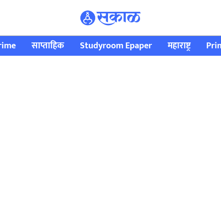
rime
साप्ताहिक
Studyroom Epaper
महाराष्ट्र
Pri