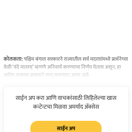
कोलकता:
पश्चिम बंगाल सरकारने राज्यातील सर्व मदरशांमध्ये प्रार्थनेच्या
वेळी ‘वंदे मातरम्’ म्हणणे अनिवार्य करण्याचा निर्णय घेतला असून, हा
आदेश तत्काळ प्रभावाने लागू करण्यात आला आहे.
साईन अप करा आणि वाचकांसाठी लिहिलेल्या खास
कन्टेन्टचा मिळवा अमर्याद ॲक्सेस
साईन अप