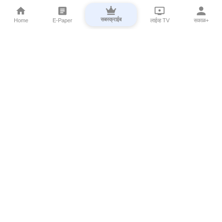
सबस्क्राईब
Home
E-Paper
लाईव्ह TV
सकाळ+
⌄
Marathi News
⌄
About Esakal
⌄
Digital Products
⌄
Sakal Programs
⌄
Print Products