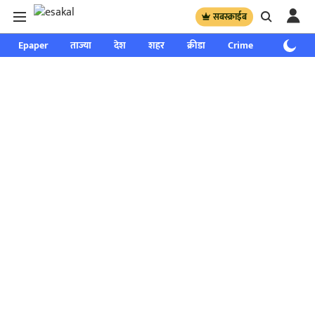
सबस्क्राईब
Epaper
ताज्या
देश
शहर
क्रीडा
Crime
साप्ताहिक