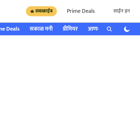
Prime Deals
साईन इन
सबस्क्राईब
me Deals
सकाळ मनी
प्रीमियर
आणखी
राशी भविष्य