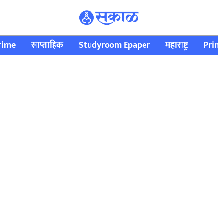
rime
साप्ताहिक
Studyroom Epaper
महाराष्ट्र
Pri