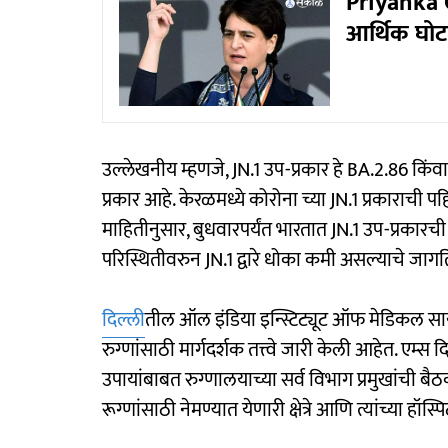
Priyanka G
आर्थिक घोटा
उल्लेखनीय म्हणजे, JN.1 उप-प्रकार हे BA.2.86 किंव
प्रकार आहे. केरळमध्ये कोरोना च्या JN.1 प्रकाराची पहि
माहितीनुसार, बुधवारपर्यंत भारतात JN.1 उप-प्रका
परिस्थितीवरुन JN.1 द्वारे धोका कमी असल्याचे जागत
दिल्ली
तील ऑल इंडिया इन्स्टिट्यूट ऑफ मेडिकल साय
रुग्णांसाठी मार्गदर्शक तत्त्वे जारी केली आहेत. एम
उपायांबाबत रुग्णालयाच्या सर्व विभाग प्रमुखांची 
रूग्णांसाठी नेमण्यात येणारी क्षेत्रे आणि त्यांच्या