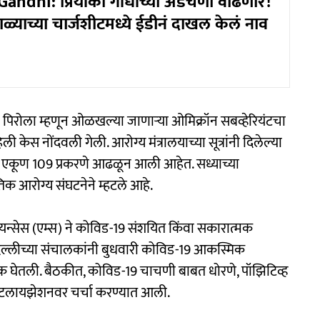
andhi: प्रियांका गांधींच्या अडचणी वाढणार!
ळ्याच्या चार्जशीटमध्ये ईडीनं दाखल केलं नाव
ा पिरोला म्हणून ओळखल्या जाणार्‍या ओमिक्रॉन सबव्हेरियंटचा
ली केस नोंदवली गेली. आरोग्य मंत्रालयाच्या सूत्रांनी दिलेल्या
रची एकूण 109 प्रकरणे आढळून आली आहेत. सध्याच्या
िक आरोग्य संघटनेने म्हटले आहे.
न्सेस (एम्स) ने कोविड-19 संशयित किंवा सकारात्मक
्स दिल्लीच्या संचालकांनी बुधवारी कोविड-19 आकस्मिक
बैठक घेतली. बैठकीत, कोविड-19 चाचणी बाबत धोरणे, पॉझिटिव्ह
 हॉस्पिटलायझेशनवर चर्चा करण्यात आली.