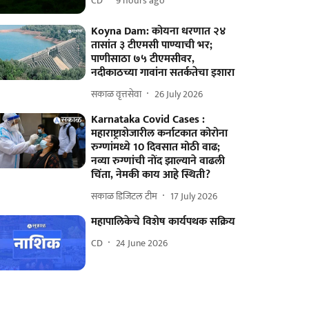
CD
9 hours ago
Koyna Dam: कोयना धरणात २४
तासांत ३ टीएमसी पाण्याची भर;
पाणीसाठा ७५ टीएमसीवर,
नदीकाठच्या गावांना सतर्कतेचा इशारा
सकाळ वृत्तसेवा
26 July 2026
Karnataka Covid Cases :
महाराष्ट्राशेजारील कर्नाटकात कोरोना
रुग्णांमध्ये 10 दिवसात मोठी वाढ;
नव्या रुग्णांची नोंद झाल्याने वाढली
चिंता, नेमकी काय आहे स्थिती?
सकाळ डिजिटल टीम
17 July 2026
महापालिकेचे विशेष कार्यपथक सक्रिय
CD
24 June 2026