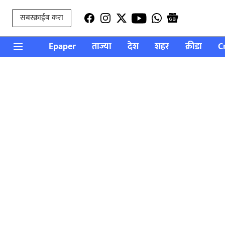
सबस्क्राईब करा
Epaper
ताज्या
देश
शहर
क्रीडा
C