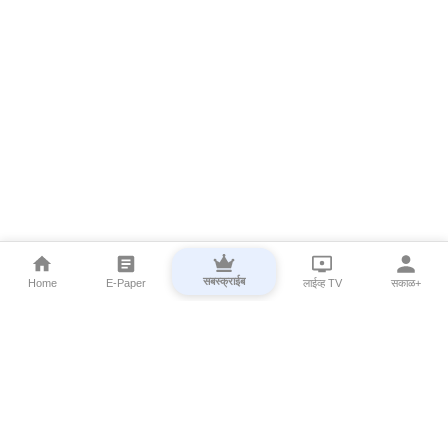
सबस्क्राईब
Home
E-Paper
लाईव्ह TV
सकाळ+