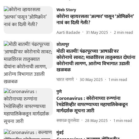
Web Story
कोरोना व्हायरसला ‘अल्फा’ पासून ‘ओमिक्रॉन’
नावं का दिली गेली?
Aarti Badade
31 May 2025
2
min read
सोलापूर
मोठी बातमी! पंढरपूरच्या 'आषाढी'वर
कोरोनाचे सावट; माळशिरस तालुक्यात दोघांना
कोरोनाची लागण, आरोग्य विभागात उडाली
खळबळ
भारत नागणे
30 May 2025
1
min read
पुणे
Coronavirus : कोरोनाच्‍या रुग्‍णांना
रेमडेसिव्‍हीर वापरण्‍याच्‍या महापालिकेकडून
मार्गदर्शक सूचना जारी
सकाळ वृत्तसेवा
28 May 2025
1
min read
मुंबई