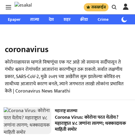
सबस्क्राईब
Epaper
ताज्या
देश
शहर
क्रीडा
Crime
साप्ताहिक
coronavirus
कोरोनाव्हायरस म्हणजे विषाणूंचा एक गट आहे जो सामान्य सर्दीपासून ते
गंभीर श्वसन रोगांपर्यंत आजारांना कारणीभूत ठरू शकतो. सर्वात लक्षणीय
प्रकार, SARS-CoV-2, मुळे २०१९ च्या अखेरीस सुरू झालेल्या कोविड-१९
साथीच्या आजाराचे कारण बनले, ज्याने जगभरात लाखो लोकांना प्रभावित
केले | Coronavirus News Marathi
महाराष्ट्र बातम्या
Corona Virus: कोरोना परत येतोय?
महाराष्ट्रात ४८ जणांना लागण; धक्कादायक
माहिती समोर