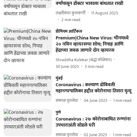
वर्षांपासून डॉक्टर भावाला बांधतात राखी
लक्ष्मीकांत कुलकर्णी
11 August 2025
2
min read
प्रीमियम आर्टिकल
Premium|China New Virus: चीनमध्ये
२० नविन व्हायरसचा शोध; निपाह आणि
हेंद्राच्या जवळ जाणारे दोन व्हायरस
Shraddha Kolekar (श्रद्धा कोळेकर)
30 June 2025
3
min read
मुंबई
Coronavirus : कल्याण डोंबिवली
महानगरपालिका हद्दीत कोरोनाचा तिसरा मृत्यू
सकाळ वृत्तसेवा
04 June 2025
1
min read
पुणे
Coronavirus : २७ कोरोनाबाधित रुग्‍णांना
उपचाराअंती सोडले घरी
सकाळ वृत्तसेवा
02 June 2025
1
min read