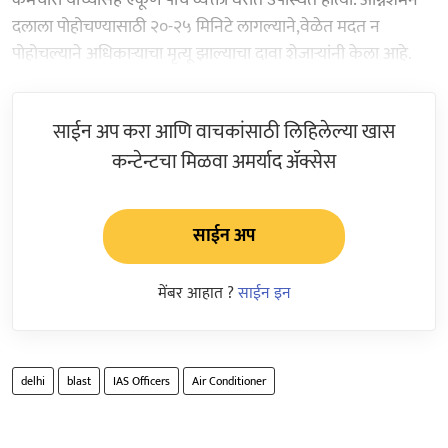
दलाला पोहोचण्यासाठी २०-२५ मिनिटे लागल्याने,वेळेत मदत न
पोहोचल्याने अधिकाऱ्याचा मृत्यू झाल्याचा दावा शेजाऱ्यांनी केला आहे.
साईन अप करा आणि वाचकांसाठी लिहिलेल्या खास
कन्टेन्टचा मिळवा अमर्याद ॲक्सेस
साईन अप
मेंबर आहात ?
साईन इन
delhi
blast
IAS Officers
Air Conditioner