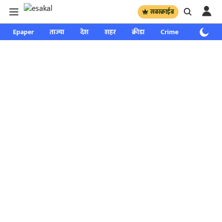
सबस्क्राईब
Epaper
ताज्या
देश
शहर
क्रीडा
Crime
साप्ताहिक