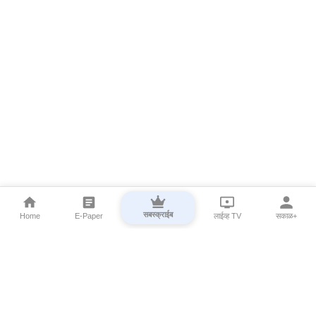
सबस्क्राईब
Home
E-Paper
लाईव्ह TV
सकाळ+