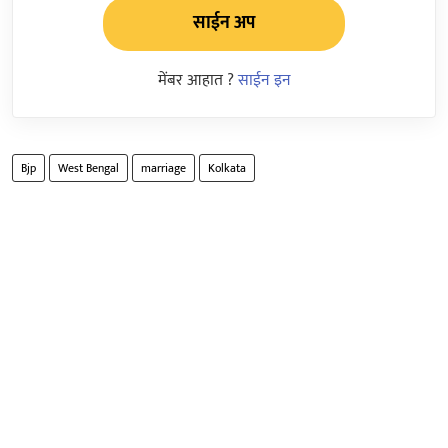
साईन अप
मेंबर आहात ?
साईन इन
Bjp
West Bengal
marriage
Kolkata