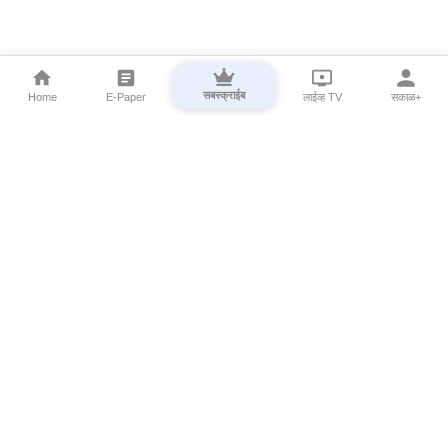
सबस्क्राईब
Home
E-Paper
लाईव्ह TV
सकाळ+
⌄
Marathi News
⌄
About Esakal
⌄
Digital Products