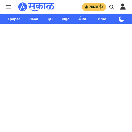
सबस्क्राईब
Epaper
ताज्या
देश
शहर
क्रीडा
Crime
साप्ताहिक