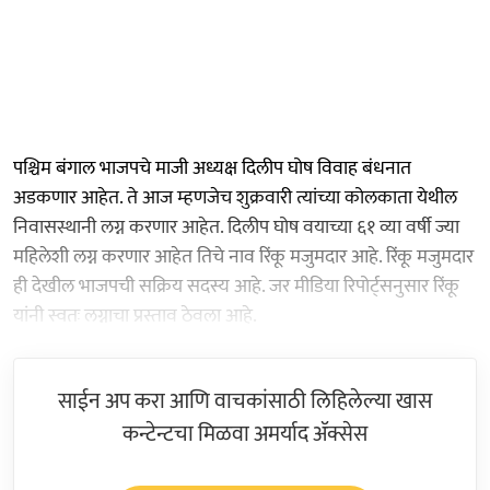
पश्चिम बंगाल भाजपचे माजी अध्यक्ष दिलीप घोष विवाह बंधनात
अडकणार आहेत. ते आज म्हणजेच शुक्रवारी त्यांच्या कोलकाता येथील
निवासस्थानी लग्न करणार आहेत. दिलीप घोष वयाच्या ६१ व्या वर्षी ज्या
महिलेशी लग्न करणार आहेत तिचे नाव रिंकू मजुमदार आहे. रिंकू मजुमदार
ही देखील भाजपची सक्रिय सदस्य आहे. जर मीडिया रिपोर्ट्सनुसार रिंकू
यांनी स्वतः लग्नाचा प्रस्ताव ठेवला आहे.
साईन अप करा आणि वाचकांसाठी लिहिलेल्या खास
कन्टेन्टचा मिळवा अमर्याद ॲक्सेस