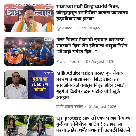
भाजपच्या माजी जिल्हाध्यक्षांचं निधन,
कोल्हापूरहून रत्नागिरीला जाताना प्रवासातच
हृदयविकाराचा झटका
सूरज यादव
8 hours ago
'बेस्ट फिल्डर मेडल'ची सुरुवात करणाऱ्या
सदस्याने दिला टीम इंडियाला भावूक निरोप,
"मी माझे सर्वस्व दिले..."
Pranali Kodre
03 August 2026
Milk Adulteration Row: दूध भेसळ
प्रकरणात माझा संबंध सिद्ध झाला तर
सार्वजनिक जीवनातून निवृत्त होईन : माजी
गृहमंत्री दिलीप वळसे पाटील यांचे खुले
आव्हान
डी.के.वळसे पाटील
01 August 2026
CJP protest: आणखी एका भाजप नेत्याच्या
मुलीचा 'सीजेपी'ला पाठिंबा! सत्तापक्षाला
घरचा आहेर, धर्मेंद्र प्रधानांची उडवली खिल्ली