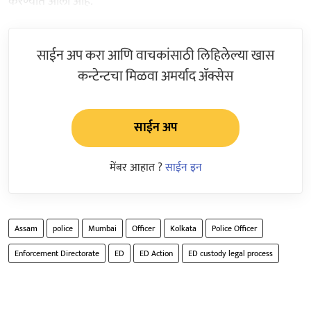
करण्यात आला आहे.
साईन अप करा आणि वाचकांसाठी लिहिलेल्या खास
कन्टेन्टचा मिळवा अमर्याद ॲक्सेस
साईन अप
मेंबर आहात ?
साईन इन
Assam
police
Mumbai
Officer
Kolkata
Police Officer
Enforcement Directorate
ED
ED Action
ED custody legal process