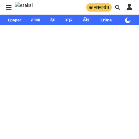
सबस्क्राईब
Epaper
ताज्या
देश
शहर
क्रीडा
Crime
साप्ताहिक