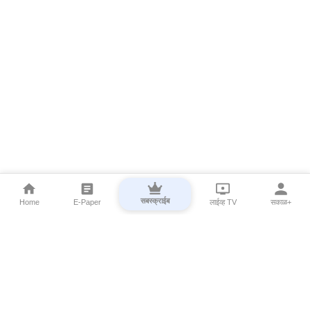
सबस्क्राईब
Home
E-Paper
लाईव्ह TV
सकाळ+