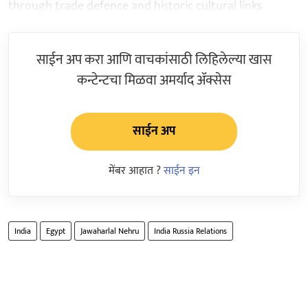
through trade defence and historic cultural links
साईन अप करा आणि वाचकांसाठी लिहिलेल्या खास
कन्टेन्टचा मिळवा अमर्याद ॲक्सेस
साईन अप
मेंबर आहात ?
साईन इन
India
Egypt
Jawaharlal Nehru
India Russia Relations