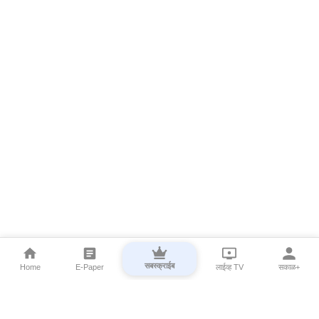
सबस्क्राईब
Home
E-Paper
लाईव्ह TV
सकाळ+