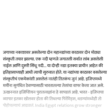
जगाच्या नकाशावर असलेल्या दोन महानद्यांच्या काठावर दोन मोठ्या
संस्कृती तयार झाल्या. एक नदी म्हणजे जगातली सर्वात लांब असलेली
नाईल आणि दुसरी सिंधू नदी... या दोन्ही नद्या इतक्या प्राचीन आहेत की
इतिहासाच्याही आधी त्याची सुरुवात होते. या नद्यांच्या काठावर वसलेल्या
संस्कृतीचं एकमेकांशी असलेलं नातंही तितकंच जुनं आहे. इजिप्तमध्ये
ममींना सुगंधित ठेवण्यासाठी भारतातल्या तेलांचा वापर केला जात असे.
उत्खननात इजिप्शियन पुरातत्त्वज्ञांना हे सापडलं आहे. भारत - इजिप्तचा
व्यापार इतका खोलवर होता की तिथल्या पिरॅमिड्स, थडग्यांमध्येही तो
पोहोचल्याचं आढळतं. India Egypt relations grow stronger