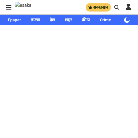
सबस्क्राईब
Epaper
ताज्या
देश
शहर
क्रीडा
Crime
साप्ताहिक