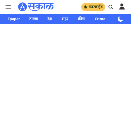
सबस्क्राईब
Epaper
ताज्या
देश
शहर
क्रीडा
Crime
साप्ताहिक