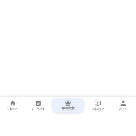
सबस्क्राईब
Home
E-Paper
लाईव्ह TV
सकाळ+