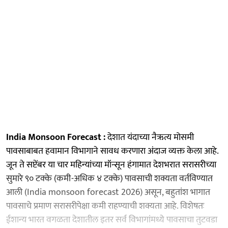
India Monsoon Forecast :
देशात यंदाच्या नैऋत्य मोसमी
पावसाबाबत हवामान विभागाने सावध करणारा अंदाज व्यक्त केला आहे.
जून ते सप्टेंबर या चार महिन्यांच्या मॉन्सून हंगामात देशभरात सरासरीच्या
सुमारे ९० टक्के (कमी-अधिक ४ टक्के) पावसाची शक्यता वर्तविण्यात
आली (India monsoon forecast 2026) असून, बहुतांश भागात
पावसाचे प्रमाण सरासरीपेक्षा कमी राहण्याची शक्यता आहे. विशेषतः
ईशान्य भारत वगळता देशातील इतर सर्व विभागांमध्ये पावसाचा तुटवडा