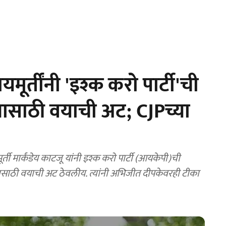
ायमूर्तींनी 'इश्क करो पार्टी'ची
्यासाठी वयाची अट; CJPच्या
्ती मार्कंडेय काटजू यांनी इश्क करो पार्टी (आयकेपी)ची
्वासाठी वयाची अट ठेवलीय. त्यांनी अभिजीत दीपकेवरही टीका