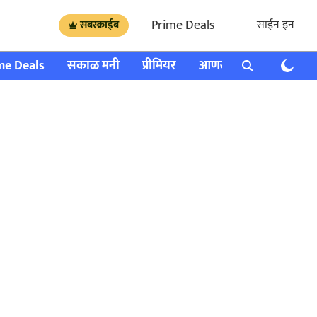
Prime Deals
साईन इन
सबस्क्राईब
me Deals
सकाळ मनी
प्रीमियर
आणखी
राशी भविष्य