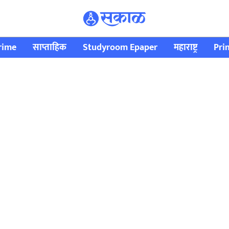
rime
साप्ताहिक
Studyroom Epaper
महाराष्ट्र
Pri