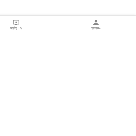
लाईव्ह TV
सकाळ+
l Programs
Print Products
Sakal Saptahik