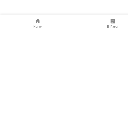
Home
E-Paper
Follow Us
Marathi News
Maharashtra N