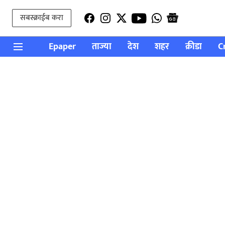
सबस्क्राईब करा
Epaper
ताज्या
देश
शहर
क्रीडा
C