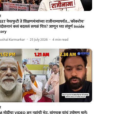
श
ET पेपरफुटी ते शिक्षणमंत्र्यांच्या राजीनाम्यापर्यंत...'कॉकरोच'
दोलनानं कसं बदललं सगळं चित्र? जाणून घ्या संपूर्ण Inside
tory
rushal Karmarkar
25 July 2026
4
min read
श
 मोदींचा VIDEO अन् नड्डांची भेट, वांगचुक यांचं उपोषण मागे;