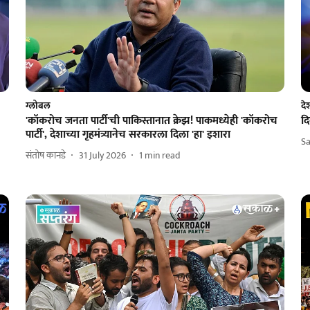
ग्लोबल
दे
'कॉकरोच जनता पार्टी'ची पाकिस्तानात क्रेझ! पाकमध्येही 'कॉकरोच
दि
पार्टी', देशाच्या गृहमंत्र्यानेच सरकारला दिला 'हा' इशारा
S
संतोष कानडे
31 July 2026
1
min read