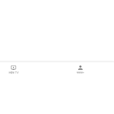
लाईव्ह TV
सकाळ+