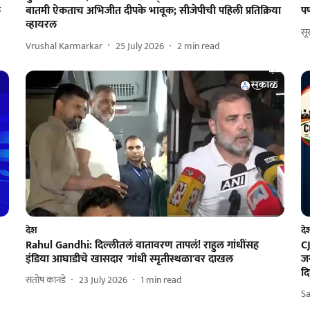
ल
बातमी ऐकताच अभिजीत दीपके भावूक; सीजेपीची पहिली प्रतिक्रिया
पण
व्हायरल
सू
Vrushal Karmarkar
25 July 2026
2
min read
देश
दे
Rahul Gandhi: दिल्लीतलं वातावरण तापलं! राहुल गांधींसह
C
इंडिया आघाडीचे खासदार 'गांधी स्मृतीस्थळा'वर दाखल
जन
द
संतोष कानडे
23 July 2026
1
min read
S