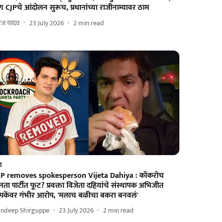
 CJPचे आंदोलन सुरूच, प्रधानांच्या राजीनाम्यावर ठाम
रज यादव
23 July 2026
2
min read
श
JP removes spokesperson Vijeta Dahiya : कॉकरोच
ता पार्टीत फूट? प्रवक्ता विजेता दहियांचे संस्थापक अभिजीत
िपकेंवर गंभीर आरोप, 'मलाच बळीचा बकरा बनवलं'
andeep Shirguppe
23 July 2026
2
min read