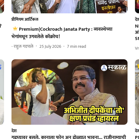
प्रीमियम आर्टिकल
दे
'
NE
Premium|Cockroach Janata Party : व्यवस्थेच्या
आं
भेगांमधून उगवलेले कॉक्रोच!
S
- राहुल गडपाले
25 July 2026
7
min read
V
देश
दे
गुडघ्यावर बसले, कानाला फोन अन् डोळ्यात भावना... राजीनाम्याची
PM