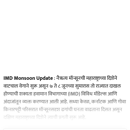
IMD Monsoon Update
: नैऋत्य मॉन्सूनची महाराष्ट्राच्या दिशेने
वाटचाल वेगाने सुरू असून ७ ते ८ जूनच्या सुमारास तो राज्यात दाखल
होण्याची शक्यता हवामान विभागाच्या (IMD) विविध मॉडेल्स आणि
अंदाजांतून व्यक्त करण्यात आली आहे. सध्या केरळ, कर्नाटक आणि गोवा
किनारपट्टी परिसरात मॉन्सूनसदृश ढगांची घनता वाढताना दिसत असून
दक्षिण महाराष्ट्राच्या दिशेने त्याची प्रगती सुरू आहे.