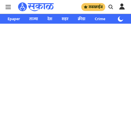
सबस्क्राईब
Epaper
ताज्या
देश
शहर
क्रीडा
Crime
साप्ताहिक