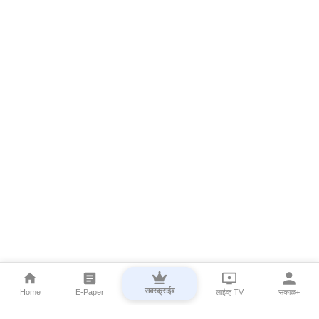
सबस्क्राईब
Home
E-Paper
लाईव्ह TV
सकाळ+