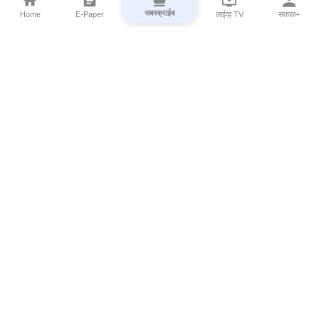
सबस्क्राईब
Home
E-Paper
लाईव्ह TV
सकाळ+
⌄
Marathi News
⌄
About Esakal
⌄
Digital Products
⌄
Sakal Programs