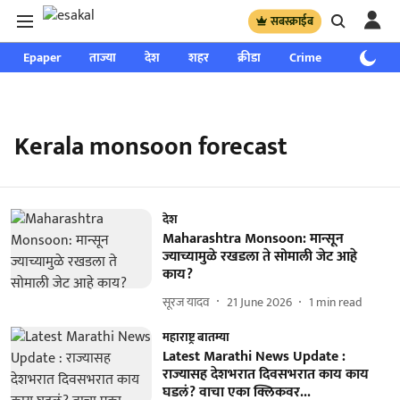
सबस्क्राईब
Epaper
ताज्या
देश
शहर
क्रीडा
Crime
साप्ताहिक
Kerala monsoon forecast
देश
Maharashtra Monsoon: मान्सून
ज्याच्यामुळे रखडला ते सोमाली जेट आहे
काय?
सूरज यादव
21 June 2026
1
min read
महाराष्ट्र बातम्या
Latest Marathi News Update :
राज्यासह देशभरात दिवसभरात काय काय
घडलं? वाचा एका क्लिकवर...