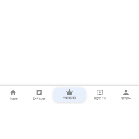
सबस्क्राईब
Home
E-Paper
लाईव्ह TV
सकाळ+