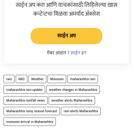
साईन अप करा आणि वाचकांसाठी लिहिलेल्या खास
कन्टेन्टचा मिळवा अमर्याद ॲक्सेस
साईन अप
मेंबर आहात ?
साईन इन
rain
IMD
Weather
Monsoon
maharashtra rain
maharashtra rain update
weather changes in Maharashtra
Maharashtra rainfall news
weather alerts Maharashtra
Maharashtra rainy season forecast
rain alerts Maharashtra
monsoon arrival in Maharashtra