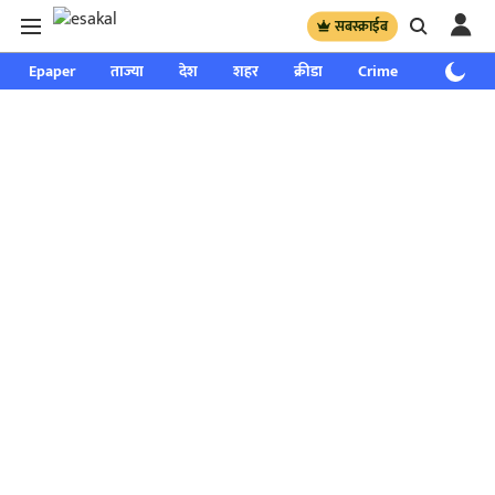
सबस्क्राईब
Epaper
ताज्या
देश
शहर
क्रीडा
Crime
साप्ताहिक