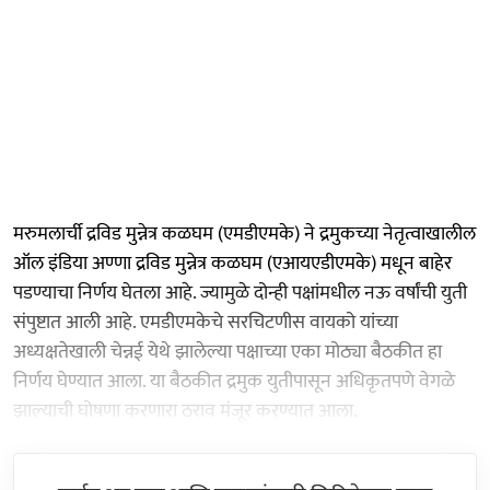
मरुमलार्ची द्रविड मुन्नेत्र कळघम (एमडीएमके) ने द्रमुकच्या नेतृत्वाखालील
ऑल इंडिया अण्णा द्रविड मुन्नेत्र कळघम (एआयएडीएमके) मधून बाहेर
पडण्याचा निर्णय घेतला आहे. ज्यामुळे दोन्ही पक्षांमधील नऊ वर्षांची युती
संपुष्टात आली आहे. एमडीएमकेचे सरचिटणीस वायको यांच्या
अध्यक्षतेखाली चेन्नई येथे झालेल्या पक्षाच्या एका मोठ्या बैठकीत हा
निर्णय घेण्यात आला. या बैठकीत द्रमुक युतीपासून अधिकृतपणे वेगळे
झाल्याची घोषणा करणारा ठराव मंजूर करण्यात आला.