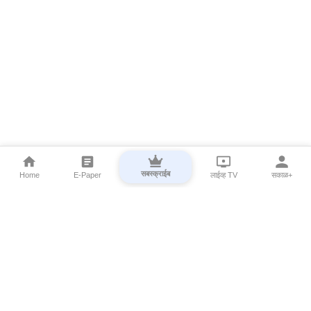
सबस्क्राईब
Home
E-Paper
लाईव्ह TV
सकाळ+
⌄
Marathi News