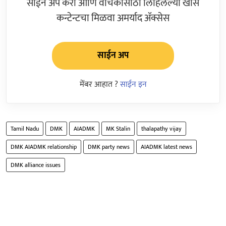
साईन अप करा आणि वाचकांसाठी लिहिलेल्या खास
कन्टेन्टचा मिळवा अमर्याद ॲक्सेस
साईन अप
मेंबर आहात ?
साईन इन
Tamil Nadu
DMK
AIADMK
MK Stalin
thalapathy vijay
DMK AIADMK relationship
DMK party news
AIADMK latest news
DMK alliance issues