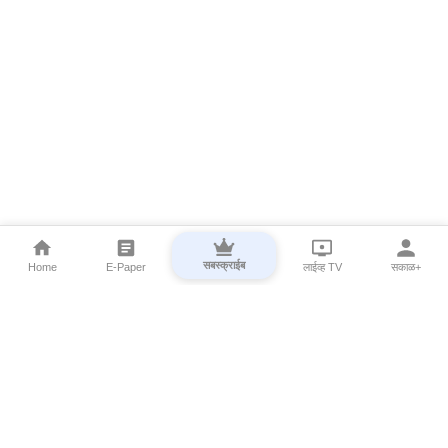
सबस्क्राईब
Home
E-Paper
लाईव्ह TV
सकाळ+