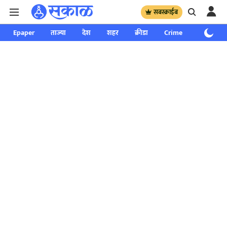
सबस्क्राईब
Epaper
ताज्या
देश
शहर
क्रीडा
Crime
साप्ताहिक