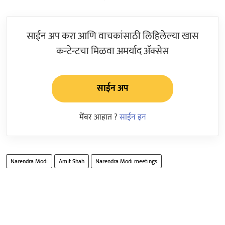
साईन अप करा आणि वाचकांसाठी लिहिलेल्या खास
कन्टेन्टचा मिळवा अमर्याद ॲक्सेस
साईन अप
मेंबर आहात ?
साईन इन
Narendra Modi
Amit Shah
Narendra Modi meetings