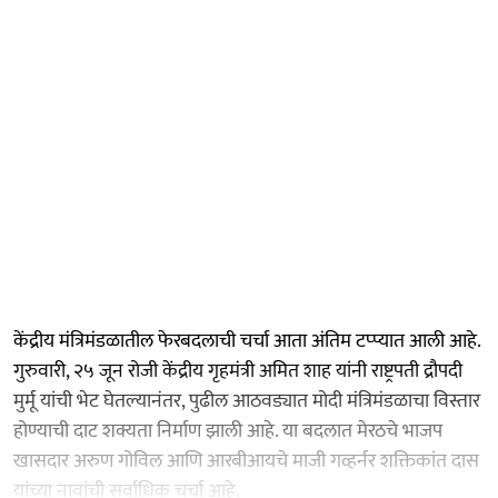
केंद्रीय मंत्रिमंडळातील फेरबदलाची चर्चा आता अंतिम टप्प्यात आली आहे.
गुरुवारी, २५ जून रोजी केंद्रीय गृहमंत्री अमित शाह यांनी राष्ट्रपती द्रौपदी
मुर्मू यांची भेट घेतल्यानंतर, पुढील आठवड्यात मोदी मंत्रिमंडळाचा विस्तार
होण्याची दाट शक्यता निर्माण झाली आहे. या बदलात मेरठचे भाजप
खासदार अरुण गोविल आणि आरबीआयचे माजी गव्हर्नर शक्तिकांत दास
यांच्या नावांची सर्वाधिक चर्चा आहे.