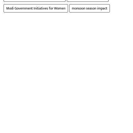
Modi Government Initiatives for Women
monsoon season impact