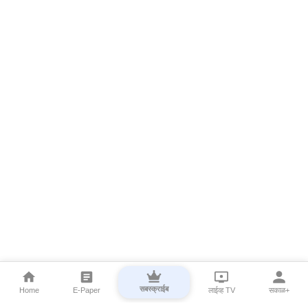
सबस्क्राईब
Home
E-Paper
लाईव्ह TV
सकाळ+