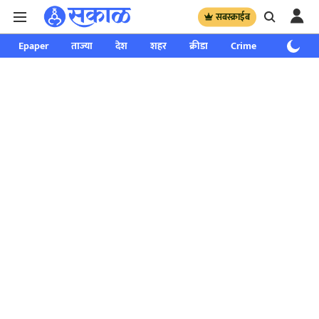
सबस्क्राईब
Epaper
ताज्या
देश
शहर
क्रीडा
Crime
साप्ताहिक