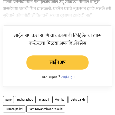
मलबा कोसळल्याने पत्रीपुलजवळील उर्दू शाळेच्या मागील बाजूस
असलेल्या घराची भिंत ढासळली. घटनेत घराचे नुकसान झाले असले तरी
सुदैवाने कोणतीही जीवितहानी अथवा दुखापत झालेली नाही.
साईन अप करा आणि वाचकांसाठी लिहिलेल्या खास
कन्टेन्टचा मिळवा अमर्याद ॲक्सेस
साईन अप
मेंबर आहात ?
साईन इन
pune
maharashtra
marathi
Mumbai
dehu palkhi
Tukoba palkhi
Sant Dnyaneshwar Palakhi