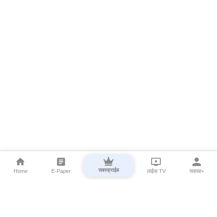
सबस्क्राईब
Home
E-Paper
लाईव्ह TV
सकाळ+