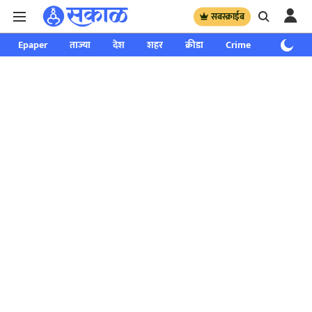
सबस्क्राईब
Epaper
ताज्या
देश
शहर
क्रीडा
Crime
साप्ताहिक