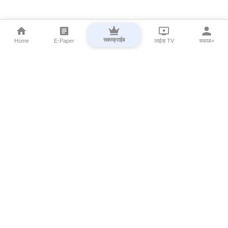
सबस्क्राईब
Home
E-Paper
लाईव्ह TV
सकाळ+
⌄
Marathi News
⌄
About Esakal
⌄
Digital Products
⌄
Sakal Programs