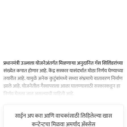
प्रधानमंत्री उज्ज्वला योजनेअंतर्गत मिळणाऱ्या अनुदानित गॅस सिलिंडरांच्या
संख्येत कपात होणार आहे. केंद्र सरकार यासंदर्भात मोठा निर्णय घेण्याच्या
तयारीत आहे. यामुळे अनेक कुटुंबांमध्ये सध्या संभ्रमाचे वातावरण निर्माण
झाले आहे. योजनेतील गैरवापराला आळा घालण्यासाठी सरकारकडून हा
निर्णय घेतला जात असल्याची माहिती आहे.
साईन अप करा आणि वाचकांसाठी लिहिलेल्या खास
कन्टेन्टचा मिळवा अमर्याद ॲक्सेस