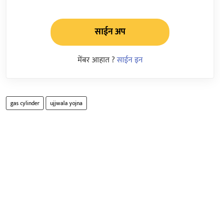
साईन अप
मेंबर आहात ?
साईन इन
gas cylinder
ujjwala yojna