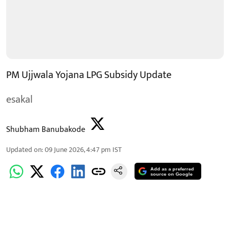
PM Ujjwala Yojana LPG Subsidy Update
esakal
Shubham Banubakode
Updated on
:
09 June 2026, 4:47 pm
IST
Add as a preferred
source on Google