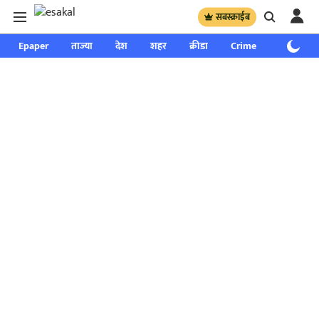
सबस्क्राईब
Epaper
ताज्या
देश
शहर
क्रीडा
Crime
साप्ताहिक