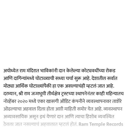
अयोध्येत राम मंदिरात भाविकांनी दान केलेल्या कोट्यवधींच्या रोकड
आणि दागिन्यांमध्ये घोटाळ्याची सध्या चर्चा सुरू आहे. देशातील सर्वात
मोठ्या आर्थिक घोटाळ्यांपैकी हा एक असल्याचंही म्हटलं जात आहे.
दरम्यान, श्री राम जन्मभूमी तीर्थक्षेत्र ट्रस्टच्या स्थापनेनंतर काही महिन्यातच
नोव्हेंबर २०२० मध्ये एका खासगी ऑडिट कंपनीने व्यवस्थापनावर ताशेरे
ओढल्याचा अहवाल दिला होता अशी माहिती समोर येत आहे. व्यवस्थापन
अव्यावसायिक असून इथं येणारं दान आणि त्याचा हिशोब व्यवस्थित
ठेवला जात नसल्याचं अहवालात म्हटलं होतं.
Ram Temple Records