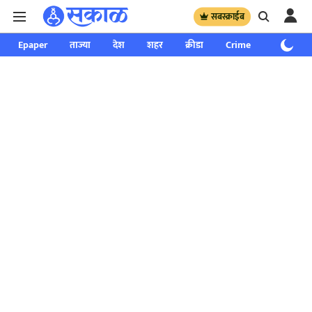
सबस्क्राईब
Epaper
ताज्या
देश
शहर
क्रीडा
Crime
साप्ताहिक