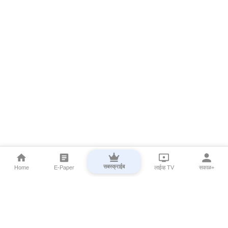
सबस्क्राईब
Home
E-Paper
लाईव्ह TV
सकाळ+