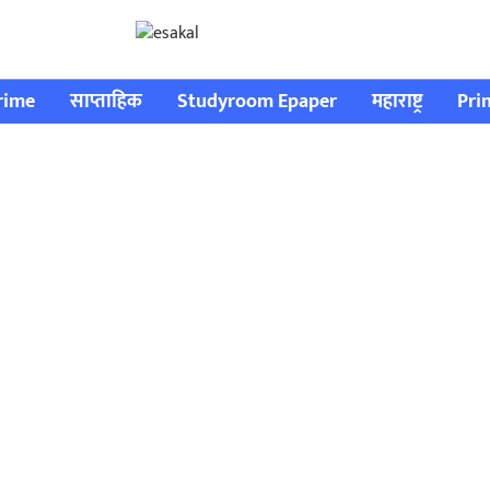
rime
साप्ताहिक
Studyroom Epaper
महाराष्ट्र
Pri