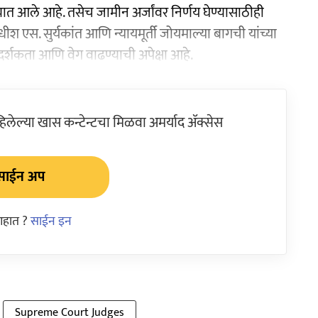
यात आले आहे. तसेच जामीन अर्जांवर निर्णय घेण्यासाठीही
श एस. सुर्यकांत आणि न्यायमूर्ती जोयमाल्या बागची यांच्या
ारदर्शकता आणि वेग वाढण्याची अपेक्षा आहे.
ेल्या खास कन्टेन्टचा मिळवा अमर्याद ॲक्सेस
साईन अप
आहात ?
साईन इन
Supreme Court Judges