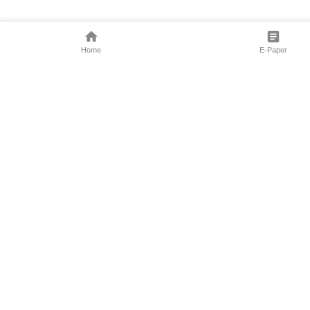
Home
E-Paper
Follow Us
Marathi News
Maharashtra N
Entertainment 
Sports News