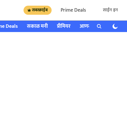
Prime Deals
साईन इन
सबस्क्राईब
me Deals
सकाळ मनी
प्रीमियर
आणखी
राशी भविष्य