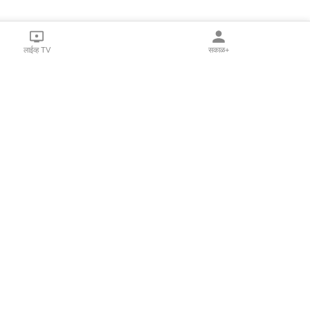
लाईव्ह TV
सकाळ+
l Programs
Print Products
Sakal Saptahik
hka
Family Doctor
 Crowdfunding
Sakal Publications