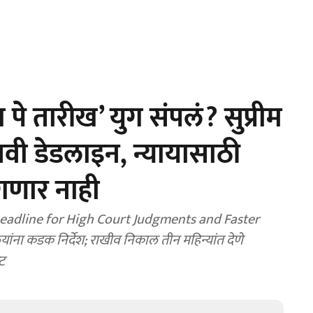
े तारीख’ युग संपलं? सुप्रीम
 नवी डेडलाइन, न्यायासाठी
लागणार नाही
dline for High Court Judgments and Faster
लयांना कडक निर्देश; राखीव निकाल तीन महिन्यांत देणे
ट