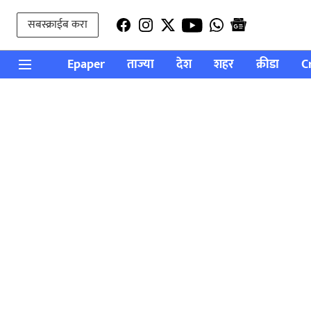
सबस्क्राईब करा
Epaper
ताज्या
देश
शहर
क्रीडा
C