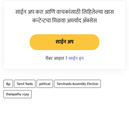
साईन अप करा आणि वाचकांसाठी लिहिलेल्या खास
कन्टेन्टचा मिळवा अमर्याद ॲक्सेस
साईन अप
मेंबर आहात ?
साईन इन
Bjp
Tamil Nadu
political
Tamilnadu Assembly Election
thalapathy vijay