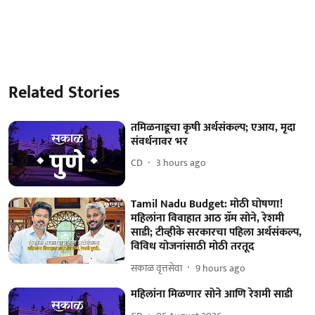
Related Stories
तमिळनाडूचा कृषी अर्थसंकल्प; एआय, मृदा
संवर्धनावर भर
CD
3 hours ago
Tamil Nadu Budget: मोठी घोषणा!
महिलांना विवाहात आठ ग्रॅम सोने, रेशमी
साडी; टीव्हीके सरकारचा पहिला अर्थसंकल्प,
विविध योजनांसाठी मोठी तरतूद
सकाळ वृत्तसेवा
9 hours ago
महिलांना मिळणार सोने आणि रेशमी साडी