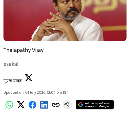
Thalapathy Vijay
esakal
सूरज यादव
Updated on
:
01 July 2026, 12:04 pm
IST
Add as a preferred
source on Google