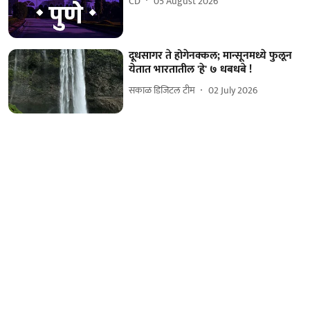
CD
05 August 2026
दूधसागर ते होगेनक्कल; मान्सूनमध्ये फुलून
येतात भारतातील 'हे' ७ धबधबे !
सकाळ डिजिटल टीम
02 July 2026