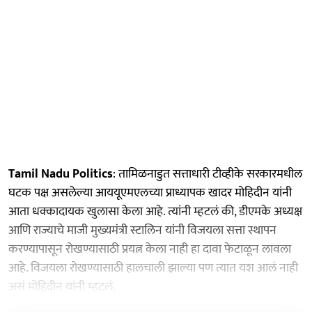
Tamil Nadu Politics
: तामिळनाडुत सत्ताधारी टीव्हीके सरकारमधील
घटक पक्ष असलेल्या आययूएमएलच्या प्राध्यापक खादर मोहिदीन यांनी
आता धक्कादायक खुलासा केला आहे. त्यांनी म्हटलं की, डीएमके अध्यक्ष
आणि राज्याचे माजी मुख्यमंत्री स्टालिन यांनी विजयला सत्ता स्थापन
करण्यापासून रोखण्यासाठी प्रयत्न केला नाही हा दावा फेटाळून लावला
आहे. विजयला रोखण्यासाठी हालचाली झाल्या पण त्यात यश आलं नाही
असं मोहिदीन यांनी म्हटलं.