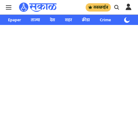
सबस्क्राईब
Epaper
ताज्या
देश
शहर
क्रीडा
Crime
साप्ताहिक