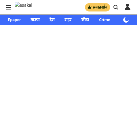
सबस्क्राईब
Epaper
ताज्या
देश
शहर
क्रीडा
Crime
साप्ताहिक