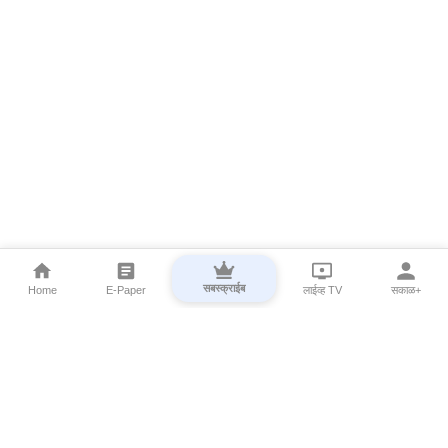
सबस्क्राईब
Home
E-Paper
लाईव्ह TV
सकाळ+