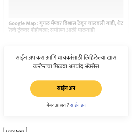
Google Map : गुगल मॅपवर विश्वास ठेवून चालवली गाडी, थेट
रेल्वे ट्रॅकवर पोहोचला; समोरून आली मालगाडी
साईन अप करा आणि वाचकांसाठी लिहिलेल्या खास
कन्टेन्टचा मिळवा अमर्याद ॲक्सेस
साईन अप
मेंबर आहात ?
साईन इन
Crime News