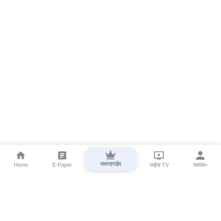
सबस्क्राईब
Home
E-Paper
लाईव्ह TV
सकाळ+