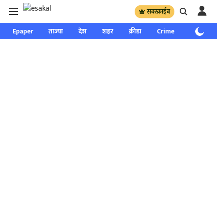
सबस्क्राईब
Epaper
ताज्या
देश
शहर
क्रीडा
Crime
साप्ताहिक