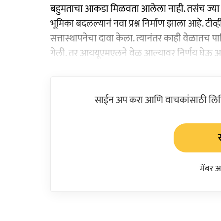
बहुमताचा आकडा मिळवता आलेला नाही. तसंच ज्या पक्ष
भूमिका बदलल्यानं नवा प्रश्न निर्माण झाला आहे. टीव्ह
सत्तास्थापनेचा दावा केला. त्यानंतर काही वेळातच पा
गेली. तर आययूएमएलने वेळ आल्यावर निर्णय घेऊ अ
साईन अप करा आणि वाचकांसाठी लिहिल
मेंबर 