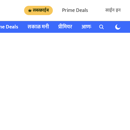
Prime Deals
साईन इन
सबस्क्राईब
me Deals
सकाळ मनी
प्रीमियर
आणखी
राशी भविष्य