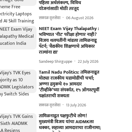
पहिला अर्थसंकल्प, विविध
योजनांसाठी मोठी तरतूद
सकाळ वृत्तसेवा
06 August 2026
NEET Exam Vijay Thalapathy :
भविष्यात 'नीट' परीक्षा होणार नाही?
विजय थलपतींनी मांडला तामिळनाडू
पॅटर्न; 'वैद्यकीय शिक्षणाचे अधिकार
राज्यांना द्या'
Sandeep Shirguppe
22 July 2026
Tamil Nadu Politics: तमिळनाडूत
मोठ्या राजकीय घडामोडींची चर्चा;
अण्णा द्रमुकचे १० आमदार
‘टीव्हीके’च्या संपर्कात, १५ ऑगस्टपूर्वी
पक्षांतराची शक्यता
सकाळ वृत्तसेवा
13 July 2026
तामिळनाडूत पक्षफुटीचे लोण!
मुख्यमंत्री विजय यांचा AIDMKला
धक्का, सहाव्या आमदाराचा राजीनामा;