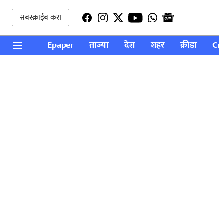
सबस्क्राईब करा
Epaper
ताज्या
देश
शहर
क्रीडा
C