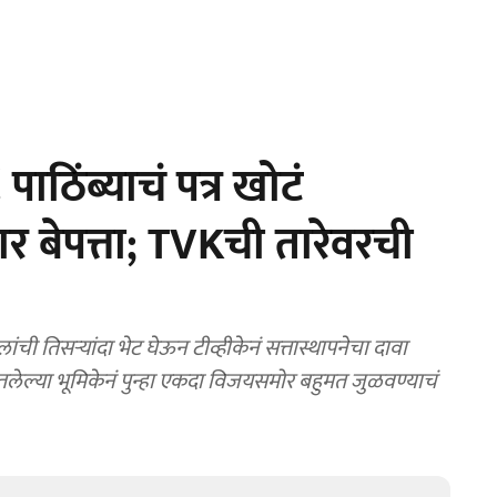
ठिंब्याचं पत्र खोटं
बेपत्ता; TVKची तारेवरची
िसऱ्यांदा भेट घेऊन टीव्हीकेनं सत्तास्थापनेचा दावा
 घेतलेल्या भूमिकेनं पुन्हा एकदा विजयसमोर बहुमत जुळवण्याचं