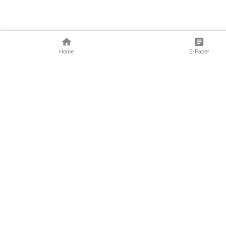
Home
E-Paper
Follow Us
Marathi News
Maharashtra N
Entertainment 