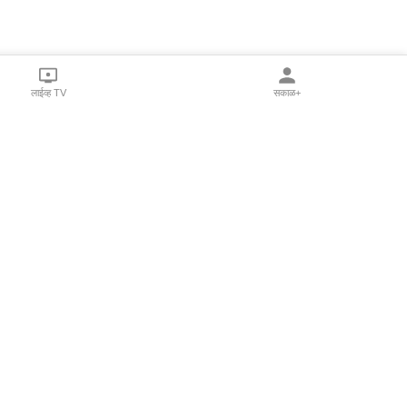
लाईव्ह TV
सकाळ+
l Programs
Print Products
Sakal Saptahik
hka
Family Doctor