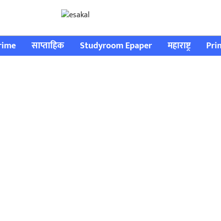
rime
साप्ताहिक
Studyroom Epaper
महाराष्ट्र
Pri