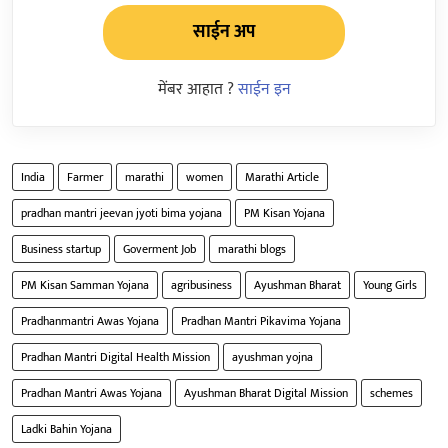
साईन अप
मेंबर आहात ?
साईन इन
India
Farmer
marathi
women
Marathi Article
pradhan mantri jeevan jyoti bima yojana
PM Kisan Yojana
Business startup
Goverment Job
marathi blogs
PM Kisan Samman Yojana
agribusiness
Ayushman Bharat
Young Girls
Pradhanmantri Awas Yojana
Pradhan Mantri Pikavima Yojana
Pradhan Mantri Digital Health Mission
ayushman yojna
Pradhan Mantri Awas Yojana
Ayushman Bharat Digital Mission
schemes
Ladki Bahin Yojana