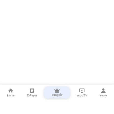
सबस्क्राईब
Home
E-Paper
लाईव्ह TV
सकाळ+