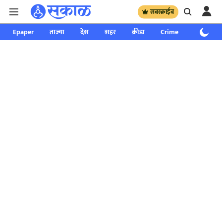
सबस्क्राईब
Epaper
ताज्या
देश
शहर
क्रीडा
Crime
साप्ताहिक